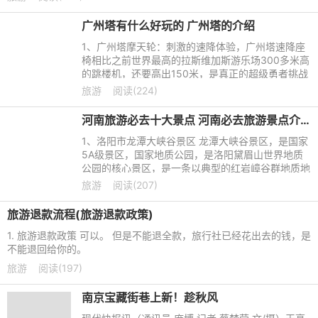
广州塔有什么好玩的 广州塔的介绍
1、广州塔摩天轮：刺激的速降体验，广州塔速降座
椅相比之前世界最高的拉斯维加斯游乐场300多米高
的跳楼机，还要高出150米，是真正的超级勇者挑战
高空极限，体验刺激游乐的心跳之选！于484米高空
旅游
阅读(224)
自由落体运动30米，带
河南旅游必去十大景点 河南必去旅游景点介绍
1、洛阳市龙潭大峡谷景区 龙潭大峡谷景区，是国家
5A级景区，国家地质公园，是洛阳黛眉山世界地质
公园的核心景区，是一条以典型的红岩嶂谷群地质地
貌景观为主的峡谷景区。2006年11月被评选为“洛阳
旅游
阅读(207)
市新八大景”之一;
旅游退款流程(旅游退款政策)
1. 旅游退款政策 可以。 但是不能退全款，旅行社已经花出去的钱，是
不能退回给你的。
旅游
阅读(197)
南京宝藏街巷上新！趁秋风