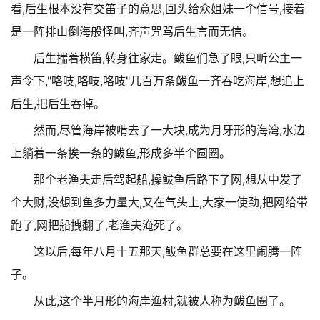
看,后生根本没有交笛子的意思,回头给众姐妹一个信号,接着
是一阵排山倒海般怪叫,齐声咒骂后生言而无信。
后生揣着横笛,转身往家走。鲅鱼们急了眼,只听公主一
声令下,"咯吱,咯吱,咯吱"几百万条鲅鱼一齐吞吃海岸,想追上
后生,把后生吞掉。
然而,尽管海岸被啃去了一大块,成为月牙形的海湾,水边
上躺着一条挨一条的鲅鱼,形成多半个圆圈。
那个老渔夫走后驾起船,操鲅鱼后路下了网,想从中发了
个大财,没想到鱼多力量大,又在气头上,大家一使劲,把网给带
跑了,网把船拽翻了,老渔夫淹死了。
这以后,每年八月十五那天,鲅鱼群总要在这里闹腾一阵
子。
从此,这个半月形的海岸渔村,就被人称为鲅鱼圈了。