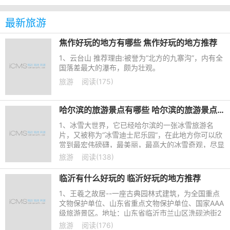
最新旅游
焦作好玩的地方有哪些 焦作好玩的地方推荐
1、云台山 推荐理由:被誉为“北方的九寨沟”，内有全
国落差最大的瀑布，颇为壮观。
旅游
阅读(175)
哈尔滨的旅游景点有哪些 哈尔滨的旅游景点推荐
1、冰雪大世界，它已经哈尔滨的一张冰雪旅游名
片，又被称为“冰雪迪士尼乐园”，在此地方你可以欣
赏到最宏伟磅礴，最美丽，最高大的冰雪奇观，尽显
哈尔滨冰雪文化的无限魅力，让你流连忘返，陶醉其
旅游
阅读(138)
中。
临沂有什么好玩的 临沂好玩的地方推荐
1、王羲之故居--一座古典园林式建筑，为全国重点
文物保护单位、山东省重点文物保护单位、国家AAA
级旅游景区。地址：山东省临沂市兰山区洗砚池街2
0号。
旅游
阅读(176)