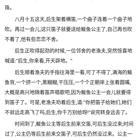
珠。
八月十五这天,后生架着横笛,一个曲子连着一个曲子地
吹。再过一会儿,这只笛子就要送给鲅鱼公主了,自己再也吹
不着了,他有些恋恋不舍。
后生正吹得起劲的时候,一位邻舍的老渔夫,突然惊喜地
喊道:"后生,你来看,开天辟地。"
后生顺着渔夫的手指往海里一看,可了不得了,满海的鲅
鱼背,一个挤一个,黑糊糊,干压压,一个个正朝岸上张着圆嘴,
大概是高兴地随着笛声唱歌吧,因为鲅鱼公主一会儿就要得
到笛子了。可是,老渔夫劝着后生,道:"你把笛子给她们,她们
不就远走高飞了吗,后生,你千万别给呀!"说完转身远去了。
时间到了,鲅鱼公主等后生前来交笛,可后生没过来;时间
过了,公主仍等后生前来交笛子,可后生仍然没过来。公主一