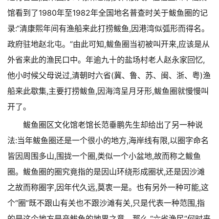
馆看到了1980年至1982年全国地名普查时关于鲅鱼圈的记
录:“清康熙年间有渔船来此打捞鲅鱼,因港湾似弧形而得名。
政府驻地赵北屯。”由此可知,鲅鱼圈当初被叫开来,应该是从
外省来此的渔民口中。年逾九十的盐场村老人赵永家回忆,
他小时候父母说过,清朝时六省(冀、鲁、苏、闽、浙、粤)渔
船来此歇集,主要打捞鲅鱼,因海湾呈月牙形,鲅鱼圈就慢慢叫
开了。
鲅鱼圈区文化馆老馆长范垂鹏先生却给出了另一种说
法:当年鲅鱼圈还是一个很小的地方,海岸线有限,以圈字命名
皆因周围多山,围拢一个圈,类似一个小盆地,故而称之鲅鱼
圈。鲅鱼圈的圈究竟指的是因山环绕形成圈状,还是因沙滩
之故而称圈字,因年代久远,莫衷一是。也有另外一种可能,这
个“圈”既不跟山有关也不跟沙滩有关,只是代表一种范围,指
的是这个地方是产鲅鱼的地界之意。那么,“六省渔民”何时来