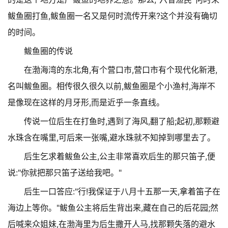
鲅鱼圈打鱼,鲅鱼圈一名又是何时流传开来?这个并没有确切
的时间。
鲅鱼圈的传说
在渤海湾的东北角,有个营口市,营口市有个现代化新港,
名叫鲅鱼圈。相传很久很久以前,鲅鱼圈是个小渔村,海岸不
是像现在这样的月牙形,而是近乎一条直线。
传说一位后生在打鱼时,遇到了海风,翻了船;起初,那颗避
水珠含在嘴里,可后来一张嘴,避水珠就不知掉到哪里去了。
后生乞求着鲅鱼公主,公主非常喜欢后生的那只笛子,便
说:"你就把那只笛子送给我吧。"
后生一口答应:"行!我保证于八月十五那一天,拿着笛子在
海边上等你。"鲅鱼公主将后生背出来,藏在自己的后花园;然
后喊来众姐妹,在渤海里为后生撒开人马,找那颗失落的避水