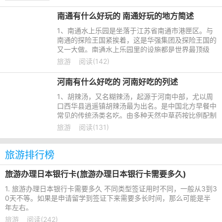
南通有什么好玩的 南通好玩的地方简述
1、南通水上乐园是坐落于江苏省南通市港匣区。与
南通的探险王国紧挨着，这是华强集团及探险王国的
又一大做。南通水上乐园里的设施都是世界最顶级
的，项目最全的，南通水上乐园总共投资了5亿元。
旅游
阅读(142)
如果节假日的话，那就
河南有什么好吃的 河南好吃的列述
1、胡辣汤，又名糊辣汤，起源于河南中部，尤以周
口西华县逍遥镇胡辣汤最为出名。是中国北方早餐中
常见的传统汤类名吃。由多种天然中草药按比例配制
的汤料在加入胡椒和辣椒又用骨头汤做底料的胡辣
旅游
阅读(131)
汤，其特点是汤味浓
旅游排行榜
旅游办理日本银行卡(旅游办理日本银行卡需要多久)
1. 旅游办理日本银行卡需要多久 不同类型签证用时不同，一般从3到3
0天不等。如果是申请留学到签证下来需要多长时间，那么可能是半
年左右。
旅游
阅读(242)