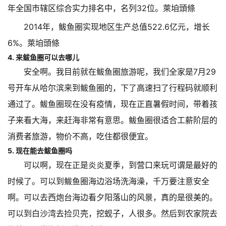
年全国市辖区综合实力排名中，名列32位。萊垍頭條
2014年，鲅鱼圈实现地区生产总值522.6亿元，增长
6%。萊垍頭條
4. 来鲅鱼圈可以去哪儿
安全啊。我目前就在鲅鱼圈旅游呢，我们全家是7月29
号开车从哈尔滨来到鲅鱼圈的，下了高速扫了行程码就顺利
通过了。鲅鱼圈现在没有疫情，现在正直暑假时间，带着孩
子来看大海，来赶海非常有意思。鲅鱼圈很适合工薪阶层的
消费者旅游，物价不高，吃住都很便宜。
5. 现在能去鲅鱼圈吗
可以啊，现在正是炎炎夏季，到营口来玩可谓是最好的
时候了。可以到鲅鱼圈海边浴场洗海澡，千万要注意安全
啊。可以去西炮台海边看夕阳落山的风景，真的是很美的。
可以到白沙湾去捡贝壳，挖蚬子，人很多。然后到农家院去