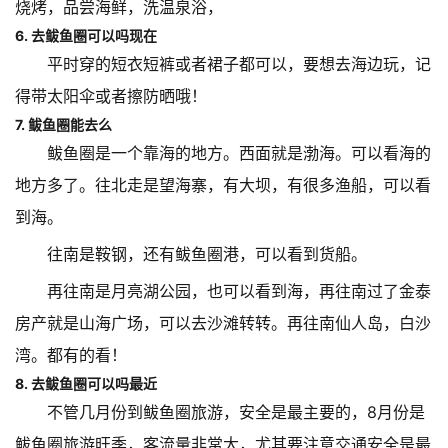
烧烤，品尝海鲜，洗温泉浴，
6. 去鲅鱼圈可以吗现在
平时穿的短衣短裤或者裙子都可以，要想去海边玩，记
得带太阳伞或者擦防晒哦！
7. 鲅鱼圈能去么
鲅鱼圈是一个靠海的地方。西面就是渤海。可以看海的
地方多了。往北走是望海寨，有大坝，有很多渔船，可以看
到海。
往南是鞍钢，还有鲅鱼圈港，可以看到货船。
再往南是月亮湖公园，也可以看到海，再往南过了金泰
房产就是山海广场，可以去沙滩转转。再往南仙人岛，白沙
湾。都有的看！
8. 去鲅鱼圈可以吗最近
不管几月份到鲅鱼圈旅游，安全是最主要的，8月份是
鲅鱼圈旅游旺季，客流量非常大，尤其要注意交通安全是最