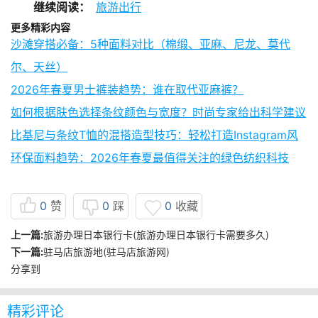
继续阅读：
旅游出行
更多精彩内容
沙滩穿搭必备：5种面料对比（棉缎、亚麻、尼龙、莫代
尔、天丝）
2026年春夏男士裤装趋势：谁在取代亚麻裤？
如何根据肤色选择条纹颜色与宽度？时尚专家给出科学建议
比基尼与条纹T恤的混搭造型技巧：轻松打造Instagram风
环保面料趋势：2026年春夏最值得关注的绿色纺织科技
0
赞
0
踩
0
收藏
上一篇:
旅游办理日本银行卡(旅游办理日本银行卡需要多久)
下一篇:
驻马店旅游地(驻马店旅游网)
分享到
精彩评论