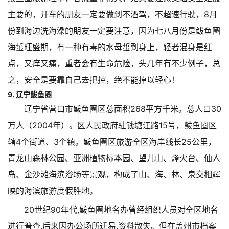
主要的，开车的朋友一定要做到不酒驾，不超速行驶，8月
份到海边洗海澡的朋友一定要注意，因为七八月份是鲅鱼圈
海蜇旺盛期，有一种有毒的水母蜇到身上，轻者混身是红
点，又痒又痛，重者会有生命危险，头几年有不少例子，总
之，安全是要靠自己去把控，绝不能掉以轻心！
9. 辽宁鲅鱼圈
辽宁省营口市鲅鱼圈区总面积268平方千米。总人口30
万人（2004年）。区人民政府驻钱塘江路15号，鲅鱼圈区
辖4个街道、3个镇。鲅鱼圈区旅游全区海岸线长25公里，
青龙山森林公园、亚洲植物标本园、望儿山、烽火台、仙人
岛、金沙滩海滨浴场等景观，构成了山、海、林、泉交相辉
映的海滨旅游度假胜地。
20世纪90年代,鲅鱼圈地名办曾经组织人员对全区地名
进行普查,后来因办公场所迁易,资料散失。但在盖州市档案