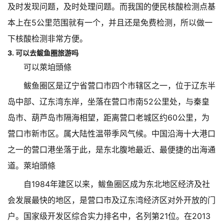
及时发现问题，及时处理问题。而我国的便民核酸检测点基
本上在5公里范围就有一个，并且还是免费检测，所以做一
下核酸检测非常方便。
3. 可以去鲅鱼圈旅游吗
可以萊垍頭條
鲅鱼圈区是辽宁省营口市四个市辖区之一，位于辽东半
岛中部、辽东湾东岸，坐落在营口市南52公里处，与秦皇
岛市、葫芦岛市隔海相望，距离营口老城区约60公里，为
营口市新市区。属大陆性温带季风气候。中国沿海十大港口
之一的营口港坐落于此，是东北腹地最近、最便捷的出海通
道。萊垍頭條
自1984年建区以来，鲅鱼圈区成为东北地区经济及社
会发展最快的地区，是营口市及辽东湾经济区对外开放的门
户。国家级开发区综合实力排名中，名列第21位。在2013