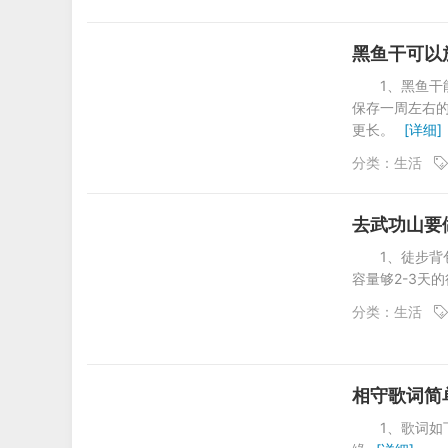
黑鱼干可以
1、黑鱼干
保存一周左右的
更长。
[详细]
分类：
生活
去武功山要
1、徒步背
容量够2-3天
分类：
生活
相守歌词简
1、歌词如