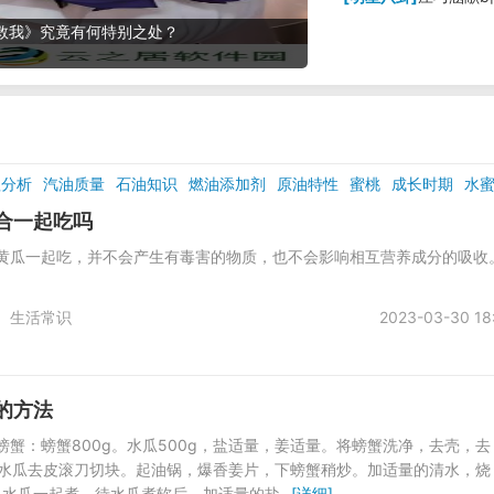
救我》究竟有何特别之处？
理分析
汽油质量
石油知识
燃油添加剂
原油特性
蜜桃
成长时期
水
影院
区域区别
合一起吃吗
和黄瓜一起吃，并不会产生有毒害的物质，也不会影响相互营养成分的吸收
生活常识
2023-03-30 18
的方法
螃蟹：螃蟹800g。水瓜500g，盐适量，姜适量。将螃蟹洗净，去壳，去
。水瓜去皮滚刀切块。起油锅，爆香姜片，下螃蟹稍炒。加适量的清水，烧
入水瓜一起煮。待水瓜煮软后，加适量的盐
[详细]