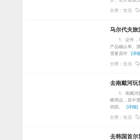
分类：
生活
马尔代夫旅
1、证件
产品确认单、
需要原件
[详细
分类：
生活
去南戴河玩
1、南戴河
晒用品，其中
挡雨。
[详细]
分类：
生活
去韩国首尔