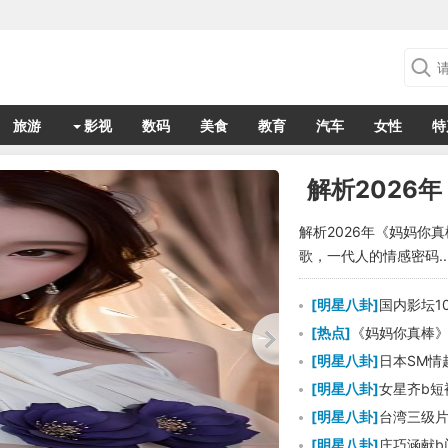
旅游
影视
数码
美食
教育
汽车
女性
特
解析2026
解析2026年《妈妈你
歌，一代人的情感密码..
[
明星八卦
]
国内影坛1
[
热点
]
《妈妈你真棒
[
明星八卦
]
日本SM情
动人心？
[
明星八卦
]
女星齐b短
[
明星八卦
]
台湾三级
[
明星八卦
]
庄巧涵献b