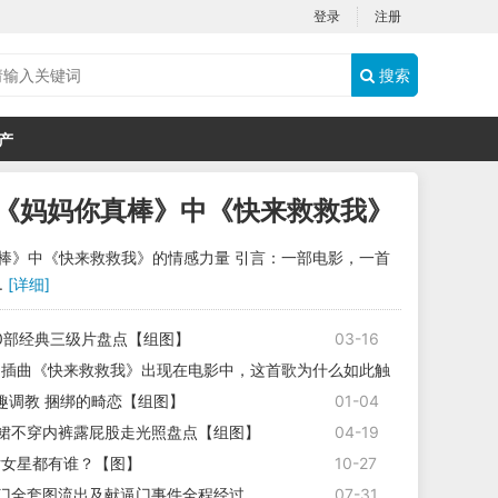
登录
注册
搜索
产
年《妈妈你真棒》中《快来救救我》
的情感力量
真棒》中《快来救救我》的情感力量 引言：一部电影，一首
.
[详细]
0部经典三级片盘点【组图】
03-16
》插曲《快来救救我》出现在电影中，这首歌为什么如此触
趣调教 捆绑的畸恋【组图】
01-04
03-27
裙不穿内裤露屁股走光照盘点【组图】
04-19
片女星都有谁？【图】
10-27
门全套图流出及献逼门事件全程经过
07-31