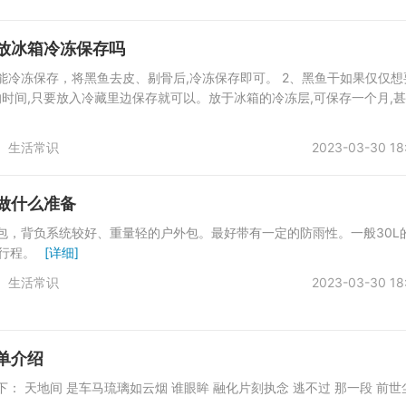
放冰箱冷冻保存吗
能冷冻保存，将黑鱼去皮、剔骨后,冷冻保存即可。 2、黑鱼干如果仅仅想
时间,只要放入冷藏里边保存就可以。放于冰箱的冷冻层,可保存一个月,
生活常识
2023-03-30 18
做什么准备
包，背负系统较好、重量轻的户外包。最好带有一定的防雨性。一般30L
的行程。
[详细]
生活常识
2023-03-30 18
单介绍
下： 天地间 是车马琉璃如云烟 谁眼眸 融化片刻执念 逃不过 那一段 前世