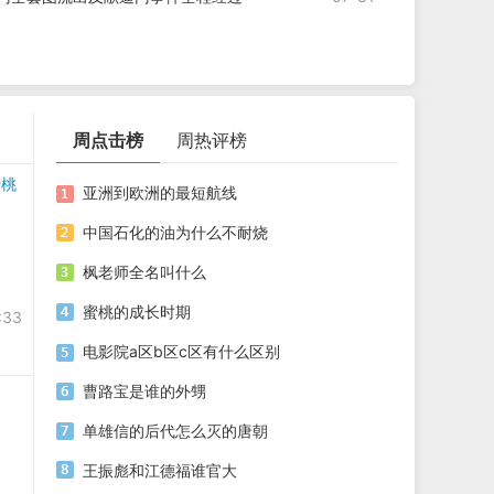
周点击榜
周热评榜
蜜桃
亚洲到欧洲的最短航线
中国石化的油为什么不耐烧
。
枫老师全名叫什么
蜜桃的成长时期
:33
电影院a区b区c区有什么区别
曹路宝是谁的外甥
单雄信的后代怎么灭的唐朝
王振彪和江德福谁官大