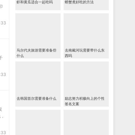
虾和黄瓜适合一起吃吗
螃蟹煮好吃的方法
印
:33
马尔代夫旅游需要准备些
去南戴河玩需要带什么东
什么
西吗
千
:33
去韩国首尔需要准备什么
励志努力积极向上的个性
签名文案
双
钱，
:33