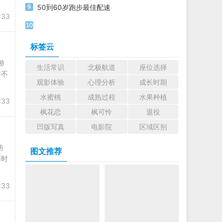
50到60岁跑步最佳配速
:33
标签云
游
生活常识
北极航道
座位选择
件不
观影体验
心理分析
成长时期
水蜜桃
成熟过程
水果种植
:33
枫花恋
枫可怜
退役
凹版写真
电影院
区域区别
防
图文推荐
雨时
:33