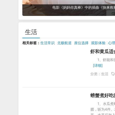
电影《妈妈你真棒》中的插曲《快来救
生活
相关标签：
生活常识
北极航道
座位选择
观影体验
心
成熟过程
水果种植
枫花恋
枫可怜
退役
凹版写真
电
虾和黄瓜适
1、虾能
[详细]
分类：
生活
螃蟹煮好吃
1、水瓜煮
腮，斩为4件
开。水开后加