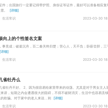
等证件；出国旅行一定要记得带护照、身份证等证件，最好可以准备相应复
之需。
[详细]
生活常识
2023-03-30 18
极向上的个性签名文案
者，事竟成；破釜沉舟，百二秦关终归楚；苦心人，天不负；卧薪尝胆，三
[详细]
生活常识
2023-03-30 18
孔雀牡丹么
孔雀牡丹不好。 2、因为很容易给家里带来的动荡。尤其是对于男女主人
度来讲，短期之内会遭遇很大的阻碍，不得不破财消灾，生活中也容易丢
人的欺骗。对于家中的老人来说，则
[详细]
生活常识
2023-03-30 18