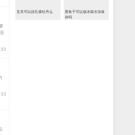
玄关可以挂孔雀牡丹么
黑鱼干可以放冰箱冷冻保
存吗
要
甚至
:33
的
:33
尘