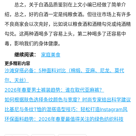
总之，关于白酒品质鉴别在上文小编已经做了简单介
绍，总之，好的白酒一定是纯粮食酒。但往往市场上有许多
不良商家会以次充好，比如说以粮食酒和酒精勾兑或纯酒精
勾兑。这两种酒喝多了容易上头，第二种喝多了还容易中
毒，影响我们的身体健康。
继续阅读：
家庭美食
更多精彩内容
沙滩穿搭必备：5种面料对比（棉缎、亚麻、尼龙、莫代
尔、天丝）
2026年春夏男士裤装趋势：谁在取代亚麻裤？
如何根据肤色选择条纹颜色与宽度？时尚专家给出科学建议
比基尼与条纹T恤的混搭造型技巧：轻松打造Instagram风
环保面料趋势：2026年春夏最值得关注的绿色纺织科技