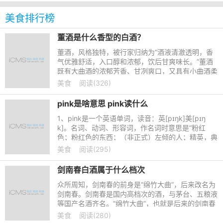
美食排行榜
董酒是什么香型的白酒？
董酒，风格独特，被行家归纳为“酒液清澈透明，香
气优雅舒适，入口醇和浓郁，饮后甘爽味长。”董酒
既有大曲酒的浓郁芳香、甘冽爽口，又具有小曲酒柔
绵、醇和、回甜，饮后不干、不燥、不易上头，余味
美食
阅读(326)
绵绵，独具董香，
pink是啥意思 pink读什么
1、pink是一个英语单词，读音：英[pɪŋk]美[pɪŋ
k]。名词、动词、形容词，作名词时意思是“粉红
色；粉红色的东西；（非正式）左倾的人；精英，典
范；石竹科；尖尾帆船；（旧）微黄颜料”，作动词
美食
阅读(295)
时意思是“（汽车
剑南春白酒属于什么档次
众所周知，剑南春的前身是“绵竹大曲”，后来改名为
剑南春。剑南春是国内高档次的酒，与茅台、五粮液
等国产名酒齐名。“绵竹大曲”，也就是后来的剑南春
曾经为皇室专享贡品，毋庸置疑，这样的白酒档次是
美食
阅读(280)
很高的，快一