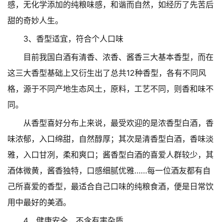
感，无化学添加的纯粮味感，和谐而自然，如经历了先苦后
甜的奇妙人生。
3、香型适宜，符合个人口味
目前我国白酒有清香、浓香、酱香三大基本香型，而在
这三大香型基础上又衍生出了总共12种香型，各有不同风
格，源于不同产地生态风土，原料，工艺不同，则香和味不
同。
从香型喜好分布上来说，最受欢迎的是浓香型白酒，香
味浓郁，入口绵甜，自然醇厚；其次是清香型白酒，香味淡
雅，入口甘冽，柔和爽口；酱香型白酒的喜爱人群较少，其
酒体微黄，酱香独特，口感细腻优雅……每一位酒友都有自
己所喜爱的香型，最适合自己口味的纯粮食酒，便是日常饮
用中最好的美酒。
4、健康安全，不含有害杂质