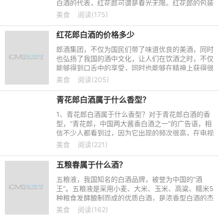
白酒的代表，红花郎可谓是春光无限。红花郎的包装
跟它的名字一样，红红的外观很吸引人的眼球，其酒
美食
阅读(175)
瓶的独特造型也很
红花郎白酒的价格多少
郎酒集团，不仅为国民们带了味道优良的美酒，同时
也弘扬了我国的酒中文化，让人们在饮酒之时，不仅
能够得到口舌中的享受，同时也能够在精神上获得很
大的寄托，并且更加的了解中国的酒文化深韵，其中
美食
阅读(205)
红花郎白酒就是酱
青花郎白酒属于什么香型？
1、青花郎白酒属于什么香型？对于青花郎白酒的香
型，“青花郎，中国两大酱香白酒之一”的广告语，相
信不少人都看到过，因为它出现的频次很高，在电视
上、机场、车站等很多地方都能见到，是酱香型白酒
美食
阅读(221)
中不可缺少的存在
五粮春属于什么酒？
五粮液，我国知名的白酒品牌，被誉为中国的“酒
王”。五粮液是采用小麦、大米、玉米、高粱、糯米5
种粮食发酵酿制而成的优质白酒，是浓香型白酒的杰
出代表。旗下有多个不同的品牌，比如五粮春就是不
美食
阅读(162)
可缺少的存在，下面