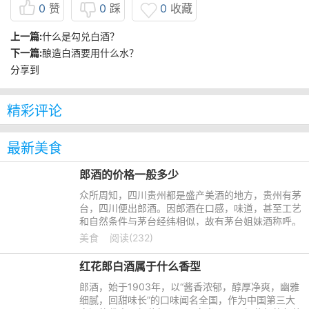
0
赞
0
踩
0
收藏
上一篇:
什么是勾兑白酒？
下一篇:
酿造白酒要用什么水？
分享到
精彩评论
最新美食
郎酒的价格一般多少
众所周知，四川贵州都是盛产美酒的地方，贵州有茅
台，四川便出郎酒。因郎酒在口感，味道，甚至工艺
和自然条件与茅台经纬相似，故有茅台姐妹酒称呼。
也算是对两种酒的一种肯定，那这样的酒价格多少
美食
阅读(232)
呢？快一起来了解看
红花郎白酒属于什么香型
郎酒，始于1903年，以“酱香浓郁，醇厚净爽，幽雅
细腻，回甜味长”的口味闻名全国，作为中国第三大