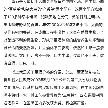
董酒是大量使用入曲参与酿造的中国名酒，它由制小曲
的“百草单”和制大曲的“产香单”两个配方，这两个配方浓缩
了130多种草本精华，饱吸天地之灵气，勇呐日月之精华。
董酒幽雅舒适的香味，与这130余种植物参与小曲、大曲的
制作有密切关系，在成曲过程中滋养了大量有益微生物，了
对酿造不利的微生物，形成了董酒神奇的综合养生功能和幽
雅舒适的天然香味，并且酒体不受影响，依然如山泉一般清
澈透明。饮用后，喉不干燥，口内生津，过量也不上头，健
康白酒，自成一派。
以上就是关于董酒价格的介绍，总之，董酒酿制技艺，
贵州省人民政府2007年5月29日公布为第二批省级非物质
文化遗产。以其独特的汉族传统工艺和风格，在中国名牌白
酒中独树一帜，其工艺被业界称为“三独特”。四次蝉联中国
名酒称号，在国际国内多次获大奖，有极高声誉。