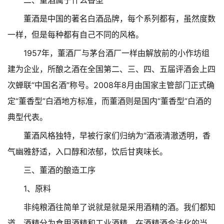
二、董酒属于什么香型
董酒是中国的著名白酒品牌，每个系列都有，虽然度数
一样，但是每种都有自己不同的风格。
1957年，董酒厂与茅台酒厂一样由解放前的小作坊组
建为企业，所酿之酒在全国第二、三、四、五届评酒会上四
次蝉联“中国名酒”称号。2008年8月由国家主管部门正式确
定“董香型”白酒地方标准，而董酒则是国内“董香型”白酒的
典型代表。
董酒风格独特，早被行家们归纳为“酒液清澈透明，香
气幽雅舒适，入口醇和浓郁，饮后甘爽味长。
三、董酒的酿造工序
1、原料
非纯粮酒往简单了说就是就是采用酒精的酒。我们都知
道，酒精分为食用酒精和工业酒精。在酒精酒合法化的当