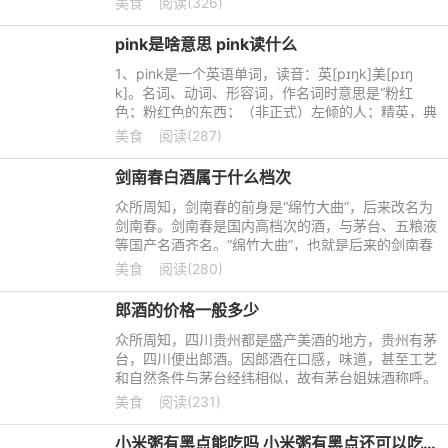
美食
阅读(326)
绵绵，独具董香，
pink是啥意思 pink读什么
1、pink是一个英语单词，读音：英[pɪŋk]美[pɪŋ
k]。名词、动词、形容词，作名词时意思是“粉红
色；粉红色的东西；（非正式）左倾的人；精英，典
范；石竹科；尖尾帆船；（旧）微黄颜料”，作动词
美食
阅读(287)
时意思是“（汽车
剑南春白酒属于什么档次
众所周知，剑南春的前身是“绵竹大曲”，后来改名为
剑南春。剑南春是国内高档次的酒，与茅台、五粮液
等国产名酒齐名。“绵竹大曲”，也就是后来的剑南春
曾经为皇室专享贡品，毋庸置疑，这样的白酒档次是
美食
阅读(280)
很高的，快一
郎酒的价格一般多少
众所周知，四川贵州都是盛产美酒的地方，贵州有茅
台，四川便出郎酒。因郎酒在口感，味道，甚至工艺
和自然条件与茅台经纬相似，故有茅台姐妹酒称呼。
也算是对两种酒的一种肯定，那这样的酒价格多少
美食
阅读(231)
呢？快一起来了解看
小米粥有黑点能吃吗 小米粥有黑点还可以吃吗