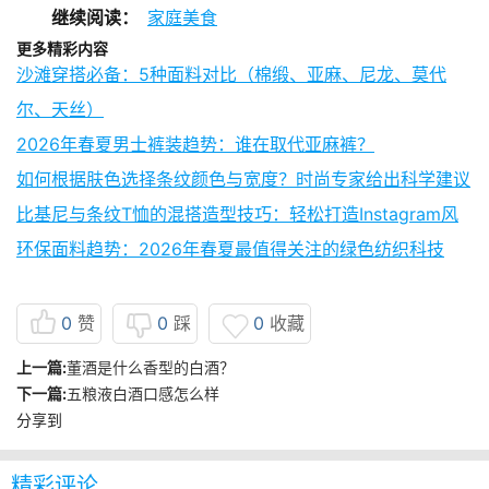
继续阅读：
家庭美食
更多精彩内容
沙滩穿搭必备：5种面料对比（棉缎、亚麻、尼龙、莫代
尔、天丝）
2026年春夏男士裤装趋势：谁在取代亚麻裤？
如何根据肤色选择条纹颜色与宽度？时尚专家给出科学建议
比基尼与条纹T恤的混搭造型技巧：轻松打造Instagram风
环保面料趋势：2026年春夏最值得关注的绿色纺织科技
0
赞
0
踩
0
收藏
上一篇:
董酒是什么香型的白酒？
下一篇:
五粮液白酒口感怎么样
分享到
精彩评论