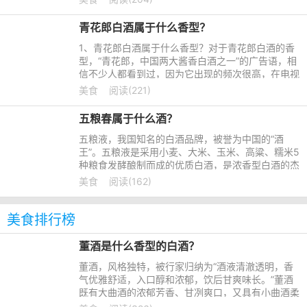
红花郎白酒就是酱
青花郎白酒属于什么香型？
1、青花郎白酒属于什么香型？对于青花郎白酒的香
型，“青花郎，中国两大酱香白酒之一”的广告语，相
信不少人都看到过，因为它出现的频次很高，在电视
上、机场、车站等很多地方都能见到，是酱香型白酒
美食
阅读(221)
中不可缺少的存在
五粮春属于什么酒？
五粮液，我国知名的白酒品牌，被誉为中国的“酒
王”。五粮液是采用小麦、大米、玉米、高粱、糯米5
种粮食发酵酿制而成的优质白酒，是浓香型白酒的杰
出代表。旗下有多个不同的品牌，比如五粮春就是不
美食
阅读(162)
可缺少的存在，下面
美食排行榜
董酒是什么香型的白酒？
董酒，风格独特，被行家归纳为“酒液清澈透明，香
气优雅舒适，入口醇和浓郁，饮后甘爽味长。”董酒
既有大曲酒的浓郁芳香、甘冽爽口，又具有小曲酒柔
绵、醇和、回甜，饮后不干、不燥、不易上头，余味