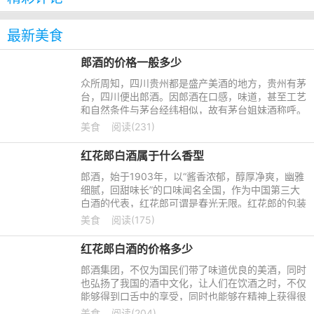
最新美食
郎酒的价格一般多少
众所周知，四川贵州都是盛产美酒的地方，贵州有茅
台，四川便出郎酒。因郎酒在口感，味道，甚至工艺
和自然条件与茅台经纬相似，故有茅台姐妹酒称呼。
也算是对两种酒的一种肯定，那这样的酒价格多少
美食
阅读(231)
呢？快一起来了解看
红花郎白酒属于什么香型
郎酒，始于1903年，以“酱香浓郁，醇厚净爽，幽雅
细腻，回甜味长”的口味闻名全国，作为中国第三大
白酒的代表，红花郎可谓是春光无限。红花郎的包装
跟它的名字一样，红红的外观很吸引人的眼球，其酒
美食
阅读(175)
瓶的独特造型也很
红花郎白酒的价格多少
郎酒集团，不仅为国民们带了味道优良的美酒，同时
也弘扬了我国的酒中文化，让人们在饮酒之时，不仅
能够得到口舌中的享受，同时也能够在精神上获得很
大的寄托，并且更加的了解中国的酒文化深韵，其中
美食
阅读(204)