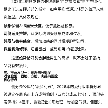
2026年的短发趋势关键词是“自然层次感”与“空气感”。
相比于过去硬邦邦的板寸，如今更推崇通过轻盈的纹理来修
饰脸型。具体表现在：
顶部保留3-5厘米长度
，便于抓出蓬松感。
两侧渐变推短
，从发际线到头顶形成柔和过渡。
碎发与微卷结合
，增加动感的同时模糊脸型边界。
保留鬓角修饰
，适当留出一点鬓角可以缩短脸宽。
这些趋势恰好契合胖脸男生的需求：既不会过于张扬，
又能有效瘦脸。
三、推荐发型一：纹理侧分短发
适合脸型：圆脸、方脸、肉感椭圆脸
核心特点：
侧分是经典的“瘦脸利器”。2026年的流行版本将分界
线设定在眉毛正上方或稍偏侧（四六分或三七分），顶部头
发保持2-4厘米，微微烫出C形纹理，增加空气感。侧面头