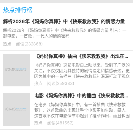
热点排行榜
解析2026年《妈妈你真棒》中《快来救救我》的情感力量
解析2026年《妈妈你真棒》中《快来救救我》的情感力量 引言：一
部电影，一首歌，一代人的情感密码
热点
阅读(232868)
《妈妈你真棒》插曲《快来救救我》出现在电影中，这首歌为什么如此触动人心？
《妈妈你真棒》这部电影自上映以来，受到了广泛的
关注，不仅仅因为其独特的剧情设定和情感表达，更
因为其中的一首插曲《快来救救我》深深打动了观众
的心。这首歌作为电影的关键插曲，紧紧与电影的情
热点
阅读(259383)
节和人物情感相结
电影《妈妈你真棒》中的插曲《快来救救我》究竟有何特别之处？
在电影《妈妈你真棒》中，有一首插曲《快来救救
我》，这首歌曲的出现让整个电影更加生动、感人。
这首歌不仅在电影情节中起到了推动作用，而且也因
其深刻的情感和动人的旋律，让人印象深刻。对于那
热点
阅读(481552)
些在生活中感到困惑