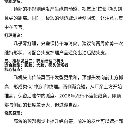
修颜原理：
顶部的不规则碎发产生纵向动感，视觉上“拉长”额头到
鼻尖的距离。同时，极短的侧边减少脸侧阴影，让注意力集
中在五官。
打理建议：
几乎零打理，只需保持干净清爽。建议每两周修剪一次
维持形状。可配合头皮护理产品避免出油后贴头皮。
五、推荐发型三：韩系纹理飞机头
适合脸型：圆脸、大脸，额头偏短者
核心特点：
飞机头比传统莫西干发型更柔和，顶部头发向前上方抓
高，形成类似“冲浪”的纹理。两侧渐变短，从耳朵上方开始
推高，保留后脑勺的弧度。2026年流行不连接线条，即顶
部与侧面的长度差更大，但过渡自然。
修颜原理：
高耸的顶部视觉上提升纵向感，前冲的发丝可以遮挡部