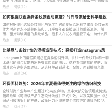
季节的“标准答案”。然而，2026年的秀场与街头正在释放一个明确信
号：亚麻裤的统治地位
热点
阅读(12)
如何根据肤色选择条纹颜色与宽度？时尚专家给出科学建议
如何根据肤色选择条纹颜色与宽度？时尚专家给出科学建议 条纹元素
作为时尚界永不落幕的经典，几乎每年都会被设计师重新演绎。然
而，面对琳琅满目的条纹单品，很多人在试衣间里犯了难：为什么同
样的黑白条纹衫，穿在别
热点
阅读(11)
比基尼与条纹T恤的混搭造型技巧：轻松打造Instagram风
Instagram上的度假风潮总在夏季悄悄升温，往往一件条纹T恤和一套
比基尼的组合就能拍出极有氛围感的照片。这种看似随意的穿搭，背
后其实有许多造型逻辑。从选择单品到系法、配饰，再到拍摄光线，
每一个细节都能决定整
热点
阅读(34)
环保面料趋势：2026年春夏最值得关注的绿色纺织科技
全球时尚产业每年产生超过1亿吨废弃物，其中大部分被填埋或焚烧。
随着欧盟《可持续产品生态设计法规》正式生效，以及美国加州《纺
织品回收法案》的推进，政策压力正迫使整个供应链加速绿色转型。
与此同时，麦肯锡调查
热点
阅读(17)