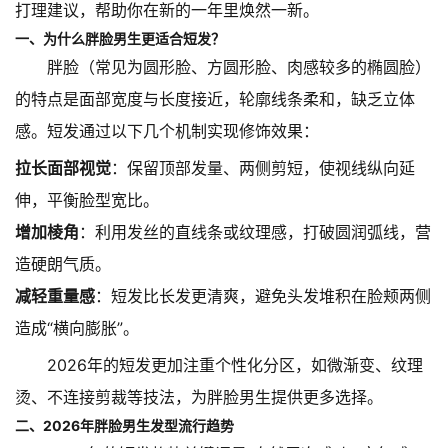
打理建议，帮助你在新的一年里焕然一新。
一、为什么胖脸男生更适合短发？
胖脸（常见为圆形脸、方圆形脸、肉感较多的椭圆脸）
的特点是面部宽度与长度接近，轮廓线条柔和，缺乏立体
感。短发通过以下几个机制实现修饰效果：
拉长面部视觉
：保留顶部发量、两侧剪短，使视线纵向延
伸，平衡脸型宽比。
增加棱角
：利用发丝的直线条或纹理感，打破圆润弧线，营
造硬朗气质。
减轻重量感
：短发比长发更清爽，避免头发堆积在脸颊两侧
造成“横向膨胀”。
2026年的短发更加注重个性化分区，如微渐变、纹理
烫、不连接剪裁等技法，为胖脸男生提供更多选择。
二、2026年胖脸男生发型流行趋势