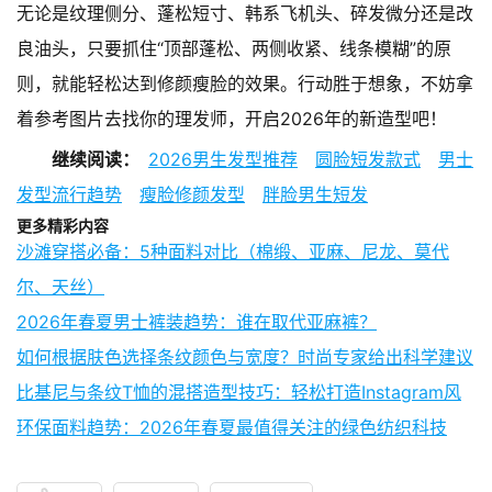
无论是纹理侧分、蓬松短寸、韩系飞机头、碎发微分还是改
良油头，只要抓住“顶部蓬松、两侧收紧、线条模糊”的原
则，就能轻松达到修颜瘦脸的效果。行动胜于想象，不妨拿
着参考图片去找你的理发师，开启2026年的新造型吧！
继续阅读：
2026男生发型推荐
圆脸短发款式
男士
发型流行趋势
瘦脸修颜发型
胖脸男生短发
更多精彩内容
沙滩穿搭必备：5种面料对比（棉缎、亚麻、尼龙、莫代
尔、天丝）
2026年春夏男士裤装趋势：谁在取代亚麻裤？
如何根据肤色选择条纹颜色与宽度？时尚专家给出科学建议
比基尼与条纹T恤的混搭造型技巧：轻松打造Instagram风
环保面料趋势：2026年春夏最值得关注的绿色纺织科技