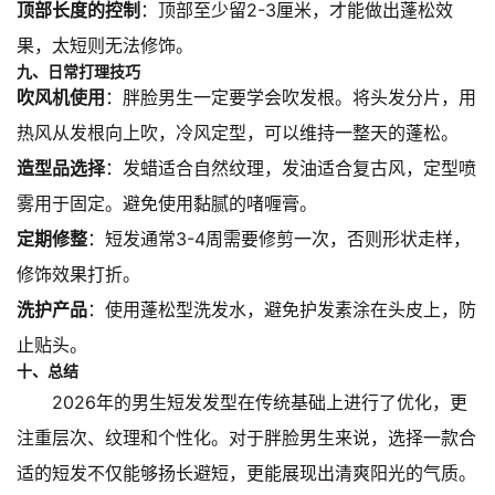
顶部长度的控制
：顶部至少留2-3厘米，才能做出蓬松效
果，太短则无法修饰。
九、日常打理技巧
吹风机使用
：胖脸男生一定要学会吹发根。将头发分片，用
热风从发根向上吹，冷风定型，可以维持一整天的蓬松。
造型品选择
：发蜡适合自然纹理，发油适合复古风，定型喷
雾用于固定。避免使用黏腻的啫喱膏。
定期修整
：短发通常3-4周需要修剪一次，否则形状走样，
修饰效果打折。
洗护产品
：使用蓬松型洗发水，避免护发素涂在头皮上，防
止贴头。
十、总结
2026年的男生短发发型在传统基础上进行了优化，更
注重层次、纹理和个性化。对于胖脸男生来说，选择一款合
适的短发不仅能够扬长避短，更能展现出清爽阳光的气质。