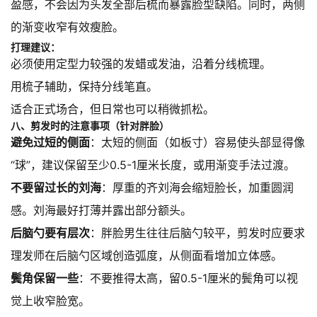
盈感，不会因为头发全部后梳而暴露脸型缺陷。同时，两侧
的渐变收窄有效瘦脸。
打理建议：
必须使用定型力较强的发蜡或发油，沿着分线梳理。
用梳子辅助，保持分线笔直。
适合正式场合，但日常也可以稍微抓松。
八、剪发时的注意事项（针对胖脸）
避免过短的侧面
：太短的侧面（如板寸）容易使头部显得像
“球”，建议保留至少0.5-1厘米长度，或用渐变手法过渡。
不要留过长的刘海
：厚重的齐刘海会缩短脸长，加重圆润
感。刘海最好打薄并露出部分额头。
后脑勺要有层次
：胖脸男生往往后脑勺较平，剪发时应要求
理发师在后脑勺区域创造弧度，从侧面看增加立体感。
鬓角保留一些
：不要推得太高，留0.5-1厘米的鬓角可以视
觉上收窄脸宽。