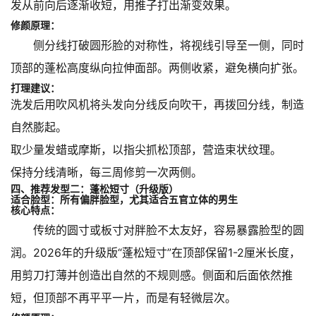
发从前向后逐渐收短，用推子打出渐变效果。
修颜原理：
侧分线打破圆形脸的对称性，将视线引导至一侧，同时
顶部的蓬松高度纵向拉伸面部。两侧收紧，避免横向扩张。
打理建议：
洗发后用吹风机将头发向分线反向吹干，再拨回分线，制造
自然膨起。
取少量发蜡或摩斯，以指尖抓松顶部，营造束状纹理。
保持分线清晰，每三周修剪一次两侧。
四、推荐发型二：蓬松短寸（升级版）
适合脸型：所有偏胖脸型，尤其适合五官立体的男生
核心特点：
传统的圆寸或板寸对胖脸不太友好，容易暴露脸型的圆
润。2026年的升级版“蓬松短寸”在顶部保留1-2厘米长度，
用剪刀打薄并创造出自然的不规则感。侧面和后面依然推
短，但顶部不再平平一片，而是有轻微层次。