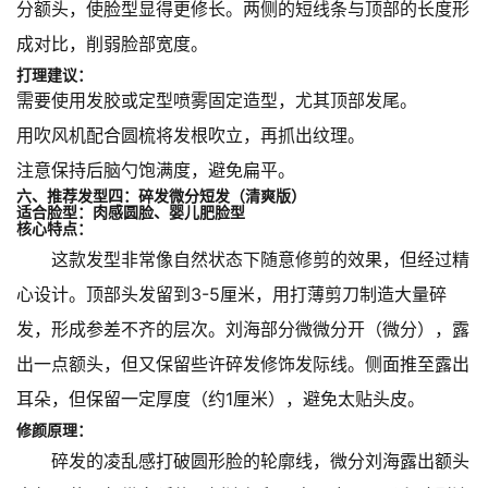
分额头，使脸型显得更修长。两侧的短线条与顶部的长度形
成对比，削弱脸部宽度。
打理建议：
需要使用发胶或定型喷雾固定造型，尤其顶部发尾。
用吹风机配合圆梳将发根吹立，再抓出纹理。
注意保持后脑勺饱满度，避免扁平。
六、推荐发型四：碎发微分短发（清爽版）
适合脸型：肉感圆脸、婴儿肥脸型
核心特点：
这款发型非常像自然状态下随意修剪的效果，但经过精
心设计。顶部头发留到3-5厘米，用打薄剪刀制造大量碎
发，形成参差不齐的层次。刘海部分微微分开（微分），露
出一点额头，但又保留些许碎发修饰发际线。侧面推至露出
耳朵，但保留一定厚度（约1厘米），避免太贴头皮。
修颜原理：
碎发的凌乱感打破圆形脸的轮廓线，微分刘海露出额头