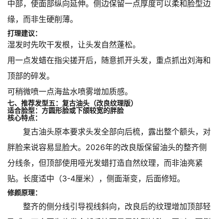
中部，使面部纵向延伸。侧边保留一点厚度可以柔和脸型边
缘，而非生硬削薄。
打理建议：
湿发时先吹干发根，让头发自然蓬松。
用一点发蜡在指尖搓开后，随意抓开头发，重点抓出刘海和
顶部的碎发。
可稍微喷一点海盐水喷雾增加质感。
七、推荐发型五：复古油头（改良纹理版）
适合脸型：方圆形脸或下颌较宽的胖脸
核心特点：
复古油头原本要求头发全部向后梳，露出整个额头，对
胖脸来说容易显脸大。2026年的改良版保留油头的整齐侧
分线条，但顶部使用哑光发蜡打造自然纹理，而非油亮紧
贴。长度适中（3-4厘米），侧面渐变，后面修短。
修颜原理：
整齐的侧分线引导视线斜向，改良后的纹理增加顶部轻