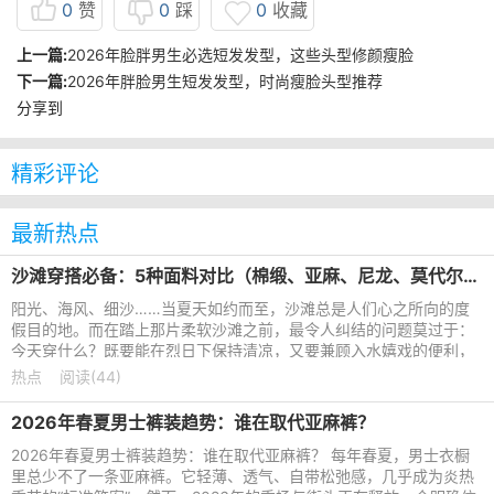
0
赞
0
踩
0
收藏
上一篇:
2026年脸胖男生必选短发发型，这些头型修颜瘦脸
下一篇:
2026年胖脸男生短发发型，时尚瘦脸头型推荐
分享到
精彩评论
最新热点
沙滩穿搭必备：5种面料对比（棉缎、亚麻、尼龙、莫代尔、天丝）
阳光、海风、细沙……当夏天如约而至，沙滩总是人们心之所向的度
假目的地。而在踏上那片柔软沙滩之前，最令人纠结的问题莫过于：
今天穿什么？既要能在烈日下保持清凉，又要兼顾入水嬉戏的便利，
还要在镜头前留下自己
热点
阅读(44)
2026年春夏男士裤装趋势：谁在取代亚麻裤？
2026年春夏男士裤装趋势：谁在取代亚麻裤？ 每年春夏，男士衣橱
里总少不了一条亚麻裤。它轻薄、透气、自带松弛感，几乎成为炎热