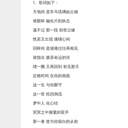
1、歌词如下：
天地间 是车马琉璃如云烟
谁眼眸 融化片刻执念
逃不过 那一段 前世尘缘
恍若又出现 缠绕心间
回眸间 是缱倦过往再相见
谁指尖 拨弄命运的弦
绕一圈 又再回到 初见那天
定格时间 在你的画面
这一生 与你厮守
这一世 轮回倒流
梦中人 化心结
冥冥之中握紧的双手
那一卷 曾为你留白的从前