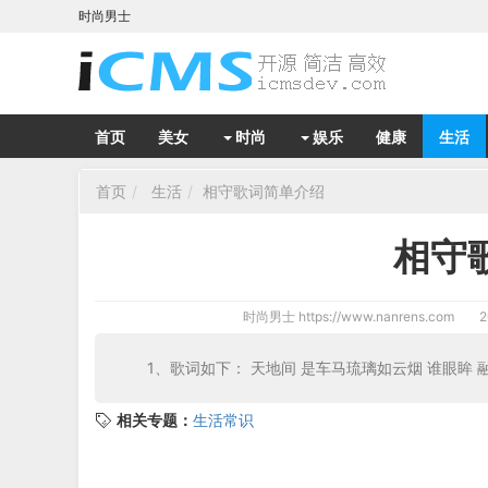
时尚男士
首页
美女
时尚
娱乐
健康
生活
首页
生活
相守歌词简单介绍
相守
时尚男士
https://www.nanrens.com
2
1、歌词如下： 天地间 是车马琉璃如云烟 谁眼眸 
相关专题：
生活常识