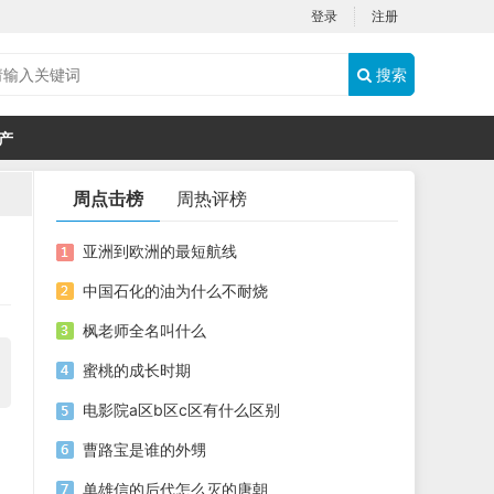
登录
注册
搜索
产
周点击榜
周热评榜
亚洲到欧洲的最短航线
中国石化的油为什么不耐烧
枫老师全名叫什么
蜜桃的成长时期
电影院a区b区c区有什么区别
曹路宝是谁的外甥
单雄信的后代怎么灭的唐朝