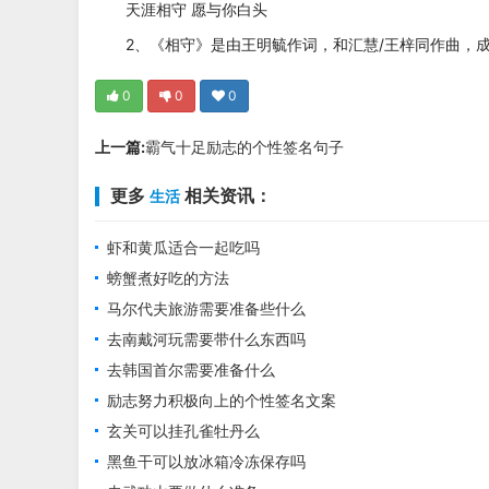
天涯相守 愿与你白头
2、《相守》是由王明毓作词，和汇慧/王梓同作曲，成
0
0
0
上一篇:
霸气十足励志的个性签名句子
更多
相关资讯：
生活
虾和黄瓜适合一起吃吗
螃蟹煮好吃的方法
马尔代夫旅游需要准备些什么
去南戴河玩需要带什么东西吗
去韩国首尔需要准备什么
励志努力积极向上的个性签名文案
玄关可以挂孔雀牡丹么
黑鱼干可以放冰箱冷冻保存吗