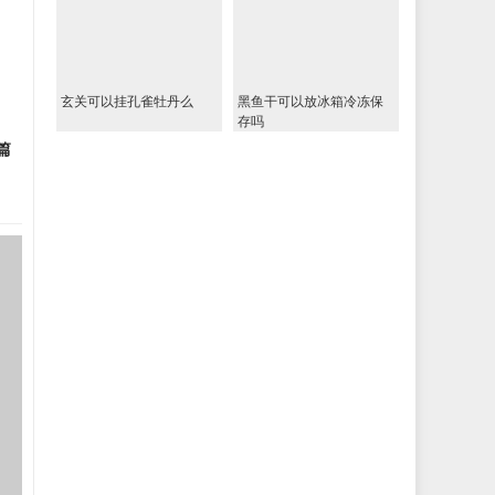
玄关可以挂孔雀牡丹么
黑鱼干可以放冰箱冷冻保
存吗
篇