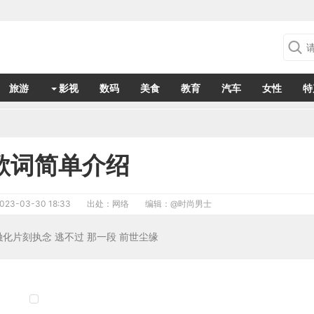
旅游
影视
数码
美食
教育
汽车
女性
特
歌词简单介绍
023-03-30 18:33
出处：网络
编辑：
@时尚男士
融化片刻执念 逃不过 那一段 前世尘缘