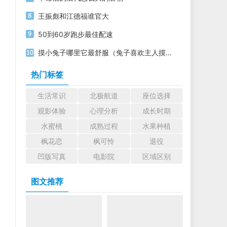
王振彪和江德福谁官大
50到60岁跑步最佳配速
摸小兔子哪里它最舒服（兔子喜欢主人摸的动作）
热门标签
生活常识
北极航道
座位选择
观影体验
心理分析
成长时期
水蜜桃
成熟过程
水果种植
枫花恋
枫可怜
退役
凹版写真
电影院
区域区别
图文推荐