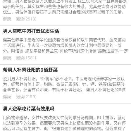
警惕！男人错误饮食方式会惹上不育发生 优生优育大家一直觉得都是
母亲的任务，其实优生和爸爸也有很大的关系，尤其是饮食可以协助
优生，男性伴侣在要孩子之前只需经过合理的炊事可以精子的质量，
精子的质量直接影响着
健康
阅读(2518)
男人常吃牛肉打造优质生活
健美营养学中最近的争论围绕着低碳饮食和以牛肉取代鸡、鱼肉这两
个话题进行。牛肉又一次被尊为增长肌肉饮食计划中最重要的一部
分。阿诺德-施瓦辛格和弗兰克-哥伦布听到这个所谓“最新进展”时一定
会感到忍俊不禁，因
健康
阅读(1581)
帮男人补肾壮阳的6道虾菜
说到男人补肾壮阳，“虾将军”必不可少。中医与现代营养学家一致认
为，虾营养价值丰富，脂肪、微量元素(磷、锌、钙、铁等)和氨基酸
含量甚多，还含有荷尔蒙，有助于补肾壮阳。 帮男人补肾壮阳的6道
虾菜 1、蒸虾仁 原料
健康
阅读(2199)
男人避孕吃芹菜有效果吗
用药物来避孕，女性只要改变女性荷药蒙分泌周期，阻止排卵，就可
以达到避孕的效果。然而要杀灭男性上亿精虫而没有副作用，又在停
药后可以回复生育力，似乎很难有达到这种理想的药物。但近来有了