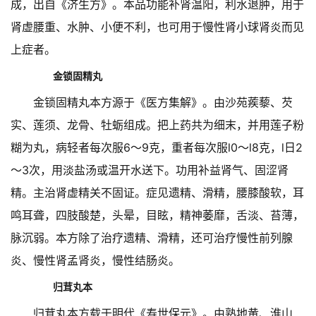
成，出自《济生方》。本品功能补肾温阳，利水退肿，用于
肾虚腰重、水肿、小便不利，也可用于慢性肾小球肾炎而见
上症者。
金锁固精丸
金锁固精丸本方源于《医方集解》。由沙苑蒺藜、芡
实、莲须、龙骨、牡蛎组成。把上药共为细末，并用莲子粉
糊为丸，病轻者每次服6～9克，重者每次服l0～l8克，l日2
～3次，用淡盐汤或温开水送下。功用补益肾气、固涩肾
精。主治肾虚精关不固证。症见遗精、滑精，腰膝酸软，耳
鸣耳聋，四肢酸楚，头晕，目眩，精神萎靡，舌淡、苔薄，
脉沉弱。本方除了治疗遗精、滑精，还可治疗慢性前列腺
炎、慢性肾孟肾炎，慢性结肠炎。
归茸丸本
归茸丸本方载于明代《寿世保元》。由熟地黄、淮山