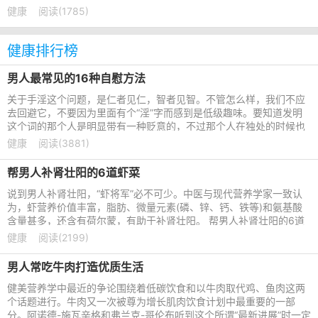
新的发现。 吃芹菜可使
健康
阅读(1785)
健康排行榜
男人最常见的16种自慰方法
关于手淫这个问题，是仁者见仁，智者见智。不管怎么样，我们不应
去回避它，不要因为里面有个“淫”字而感到是低级趣味。要知道发明
这个词的那个人是明显带有一种贬意的，不过那个人在独处的时候也
许手淫得比谁都起劲
健康
阅读(3881)
帮男人补肾壮阳的6道虾菜
说到男人补肾壮阳，“虾将军”必不可少。中医与现代营养学家一致认
为，虾营养价值丰富，脂肪、微量元素(磷、锌、钙、铁等)和氨基酸
含量甚多，还含有荷尔蒙，有助于补肾壮阳。 帮男人补肾壮阳的6道
虾菜 1、蒸虾仁 原料
健康
阅读(2199)
男人常吃牛肉打造优质生活
健美营养学中最近的争论围绕着低碳饮食和以牛肉取代鸡、鱼肉这两
个话题进行。牛肉又一次被尊为增长肌肉饮食计划中最重要的一部
分。阿诺德-施瓦辛格和弗兰克-哥伦布听到这个所谓“最新进展”时一定