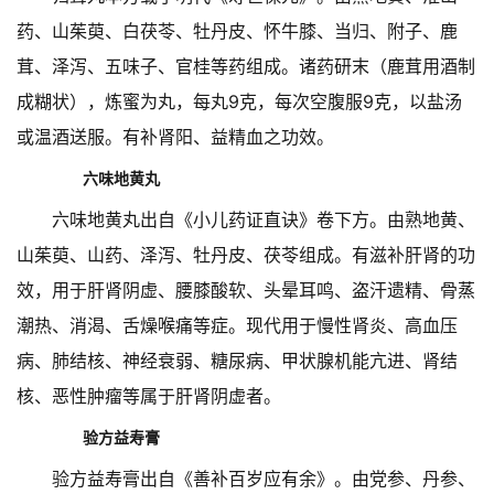
药、山茱萸、白茯苓、牡丹皮、怀牛膝、当归、附子、鹿
茸、泽泻、五味子、官桂等药组成。诸药研末（鹿茸用酒制
成糊状），炼蜜为丸，每丸9克，每次空腹服9克，以盐汤
或温酒送服。有补肾阳、益精血之功效。
六味地黄丸
六味地黄丸出自《小儿药证直诀》卷下方。由熟地黄、
山茱萸、山药、泽泻、牡丹皮、茯苓组成。有滋补肝肾的功
效，用于肝肾阴虚、腰膝酸软、头晕耳鸣、盗汗遗精、骨蒸
潮热、消渴、舌燥喉痛等症。现代用于慢性肾炎、高血压
病、肺结核、神经衰弱、糖尿病、甲状腺机能亢进、肾结
核、恶性肿瘤等属于肝肾阴虚者。
验方益寿膏
验方益寿膏出自《善补百岁应有余》。由党参、丹参、