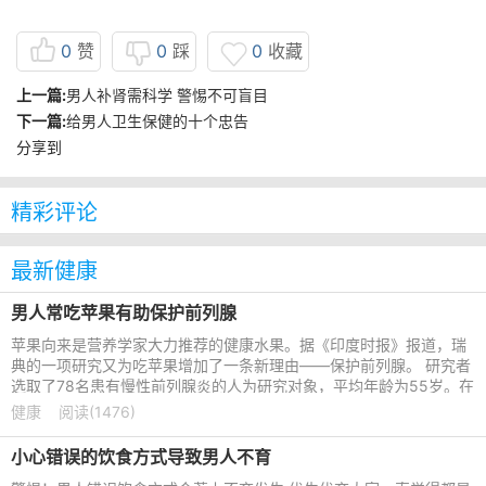
0
赞
0
踩
0
收藏
上一篇:
男人补肾需科学 警惕不可盲目
下一篇:
给男人卫生保健的十个忠告
分享到
精彩评论
最新健康
男人常吃苹果有助保护前列腺
苹果向来是营养学家大力推荐的健康水果。据《印度时报》报道，瑞
典的一项研究又为吃苹果增加了一条新理由——保护前列腺。 研究者
选取了78名患有慢性前列腺炎的人为研究对象，平均年龄为55岁。在
为期一年的常规治疗中
健康
阅读(1476)
小心错误的饮食方式导致男人不育