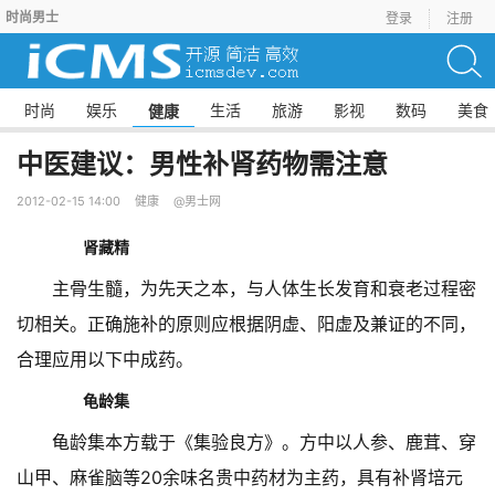
时尚男士
登录
注册
时尚
娱乐
生活
旅游
影视
数码
美食
健康
中医建议：男性补肾药物需注意
2012-02-15 14:00
健康
@男士网
肾藏精
主骨生髓，为先天之本，与人体生长发育和衰老过程密
切相关。正确施补的原则应根据阴虚、阳虚及兼证的不同，
合理应用以下中成药。
龟龄集
龟龄集本方载于《集验良方》。方中以人参、鹿茸、穿
山甲、麻雀脑等20余味名贵中药材为主药，具有补肾培元