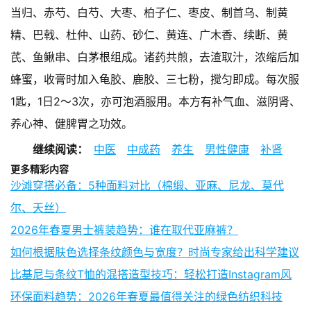
当归、赤芍、白芍、大枣、柏子仁、枣皮、制首乌、制黄
精、巴戟、杜仲、山药、砂仁、黄连、广木香、续断、黄
芪、鱼鳅串、白茅根组成。诸药共煎，去渣取汁，浓缩后加
蜂蜜，收膏时加入龟胶、鹿胶、三七粉，搅匀即成。每次服
1匙，1日2～3次，亦可泡酒服用。本方有补气血、滋阴肾、
养心神、健脾胃之功效。
继续阅读：
中医
中成药
养生
男性健康
补肾
更多精彩内容
沙滩穿搭必备：5种面料对比（棉缎、亚麻、尼龙、莫代
尔、天丝）
2026年春夏男士裤装趋势：谁在取代亚麻裤？
如何根据肤色选择条纹颜色与宽度？时尚专家给出科学建议
比基尼与条纹T恤的混搭造型技巧：轻松打造Instagram风
环保面料趋势：2026年春夏最值得关注的绿色纺织科技