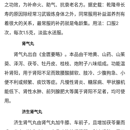
之功效，为补命火、助气、抗衰老名方。据史载：乾隆帝长
寿的原因除经常习武锻炼身体之外，同常服用补益滋养剂有
着很大的关系，最常服的补药就是龟龄集。用法：口服2
次，每次1.5克，淡盐水送服。
肾气丸
肾气丸出自《金匮要略》。本品由干地黄、山药、山茱
萸、泽泻、茯苓、牡丹皮、桂枝、炮附子八味组成。功能温
补肾阳，用于肾阳不足而致腰酸腿软、肢冷、少腹拘急、小
便不利或频繁、痰饮等症。凡慢性肾炎、糖尿病、甲状腺机
能低下、肾性水肿、前列腺肥大等属于肾阳不足者，均可使
用。
济生肾气丸
济生肾气丸由肾气丸加牛膝、车前子，且增加茯苓量而