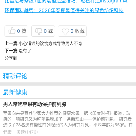
比基尼与条纹T恤的混搭造型技巧：轻松打造Instagram风
环保面料趋势：2026年春夏最值得关注的绿色纺织科技
0
赞
0
踩
0
收藏
上一篇:
小心错误的饮食方式导致男人不育
下一篇:
没有了
分享到
精彩评论
最新健康
男人常吃苹果有助保护前列腺
苹果向来是营养学家大力推荐的健康水果。据《印度时报》报道，瑞
典的一项研究又为吃苹果增加了一条新理由——保护前列腺。 研究者
选取了78名患有慢性前列腺炎的人为研究对象，平均年龄为55岁。在
为期一年的常规治疗中
健康
阅读(1476)