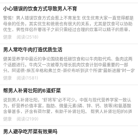
小心错误的饮食方式导致男人不育
警惕！男人错误饮食方式会惹上不育发生 优生优育大家一直觉得都是
母亲的任务，其实优生和爸爸也有很大的关系，尤其是饮食可以协助
优生，男性伴侣在要孩子之前只需经过合理的炊事可以精子的质量，
精子的质量直接影响着
健康
阅读(2518)
男人常吃牛肉打造优质生活
健美营养学中最近的争论围绕着低碳饮食和以牛肉取代鸡、鱼肉这两
个话题进行。牛肉又一次被尊为增长肌肉饮食计划中最重要的一部
分。阿诺德-施瓦辛格和弗兰克-哥伦布听到这个所谓“最新进展”时一定
会感到忍俊不禁，因
健康
阅读(1581)
帮男人补肾壮阳的6道虾菜
说到男人补肾壮阳，“虾将军”必不可少。中医与现代营养学家一致认
为，虾营养价值丰富，脂肪、微量元素(磷、锌、钙、铁等)和氨基酸
含量甚多，还含有荷尔蒙，有助于补肾壮阳。 帮男人补肾壮阳的6道
虾菜 1、蒸虾仁 原料
健康
阅读(2199)
男人避孕吃芹菜有效果吗