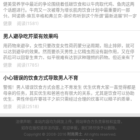
健美营养学中最近的争论围绕着低碳饮食和以牛肉取代鸡、鱼肉这两
个话题进行。牛肉又一次被尊为增长肌肉饮食计划中最重要的一部
分。阿诺德-施瓦辛格和弗兰克-哥伦布听到这个所谓“最新进展”时一定
会感到忍俊不禁，因
健康
阅读(1581)
男人避孕吃芹菜有效果吗
用药物来避孕，女性只要改变女性荷药蒙分泌周期，阻止排卵，就可
以达到避孕的效果。然而要杀灭男性上亿精虫而没有副作用，又在停
药后可以回复生育力，似乎很难有达到这种理想的药物。但近来有了
新的发现。 吃芹菜可使
健康
阅读(1785)
小心错误的饮食方式导致男人不育
警惕！男人错误饮食方式会惹上不育发生 优生优育大家一直觉得都是
母亲的任务，其实优生和爸爸也有很大的关系，尤其是饮食可以协助
优生，男性伴侣在要孩子之前只需经过合理的炊事可以精子的质量，
精子的质量直接影响着
健康
阅读(2518)
法律声明：本站内容均为网友上传，网站举办方负责审核和监督，
如存在版权或非法内容，欢迎举报，我们将尽快予以删除。
Copyright © 2008-2016
时尚男士
. All rights reserved.