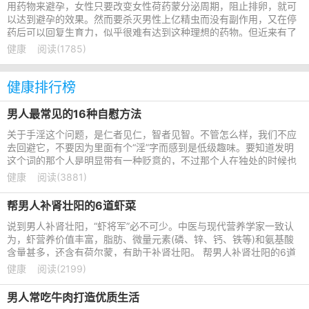
用药物来避孕，女性只要改变女性荷药蒙分泌周期，阻止排卵，就可
以达到避孕的效果。然而要杀灭男性上亿精虫而没有副作用，又在停
药后可以回复生育力，似乎很难有达到这种理想的药物。但近来有了
新的发现。 吃芹菜可使
健康
阅读(1785)
健康排行榜
男人最常见的16种自慰方法
关于手淫这个问题，是仁者见仁，智者见智。不管怎么样，我们不应
去回避它，不要因为里面有个“淫”字而感到是低级趣味。要知道发明
这个词的那个人是明显带有一种贬意的，不过那个人在独处的时候也
许手淫得比谁都起劲
健康
阅读(3881)
帮男人补肾壮阳的6道虾菜
说到男人补肾壮阳，“虾将军”必不可少。中医与现代营养学家一致认
为，虾营养价值丰富，脂肪、微量元素(磷、锌、钙、铁等)和氨基酸
含量甚多，还含有荷尔蒙，有助于补肾壮阳。 帮男人补肾壮阳的6道
虾菜 1、蒸虾仁 原料
健康
阅读(2199)
男人常吃牛肉打造优质生活