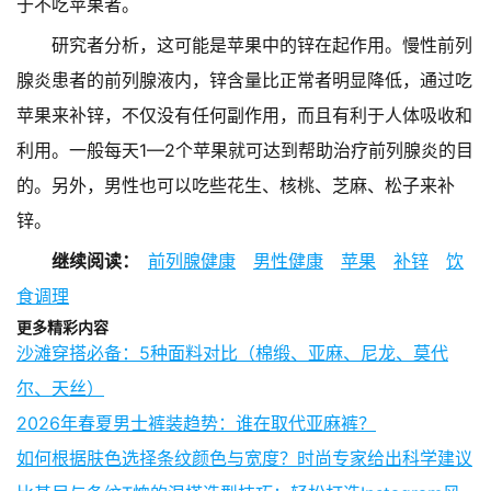
于不吃苹果者。
研究者分析，这可能是苹果中的锌在起作用。慢性前列
腺炎患者的前列腺液内，锌含量比正常者明显降低，通过吃
苹果来补锌，不仅没有任何副作用，而且有利于人体吸收和
利用。一般每天1—2个苹果就可达到帮助治疗前列腺炎的目
的。另外，男性也可以吃些花生、核桃、芝麻、松子来补
锌。
继续阅读：
前列腺健康
男性健康
苹果
补锌
饮
食调理
更多精彩内容
沙滩穿搭必备：5种面料对比（棉缎、亚麻、尼龙、莫代
尔、天丝）
2026年春夏男士裤装趋势：谁在取代亚麻裤？
如何根据肤色选择条纹颜色与宽度？时尚专家给出科学建议