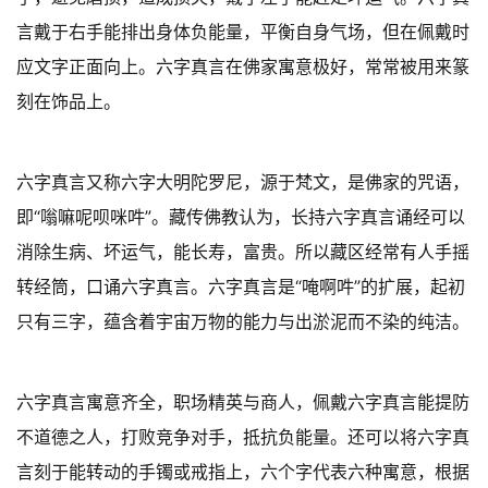
言戴于右手能排出身体负能量，平衡自身气场，但在佩戴时
应文字正面向上。六字真言在佛家寓意极好，常常被用来篆
刻在饰品上。
六字真言又称六字大明陀罗尼，源于梵文，是佛家的咒语，
即“嗡嘛呢呗咪吽”。藏传佛教认为，长持六字真言诵经可以
消除生病、坏运气，能长寿，富贵。所以藏区经常有人手摇
转经筒，口诵六字真言。六字真言是“唵啊吽”的扩展，起初
只有三字，蕴含着宇宙万物的能力与出淤泥而不染的纯洁。
六字真言寓意齐全，职场精英与商人，佩戴六字真言能提防
不道德之人，打败竞争对手，抵抗负能量。还可以将六字真
言刻于能转动的手镯或戒指上，六个字代表六种寓意，根据