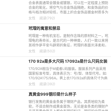
合金表面通常会镀金或镀银，可以在一定程度上预防
合金的氧化，将空气与合金饰品隔绝，和金饰品的价
格与档次相对较低，市面上的合金饰品镀金材质多为
白金和925银。那么，铜镀金和925银哪个好，镀白
女性
阅读(792)
金和925银哪个好呢?
玳瑁的寓意和禁忌
玳瑁是一种有机宝石，是制作念珠的原材料之一，玳
瑁龟的寿命长，是古代的一种神兽，人们一致以来将
其视作是平安与辟邪的象征，玳瑁的表面光泽柔和，
鳞片的内部含有很多的黑褐色斑纹。那么，玳瑁的寓
女性
阅读(502)
意和禁忌有哪些呢
170 92a是多大尺码 17092a是什么尺码女装
170/92A相当于M或者L码服装。服装系列产品采用
国家标准号型，具体表示为：号/型、体型代号。如:
170/92A175/96A。男上衣170/92a的具体尺寸为肩
宽为50厘米，臂长为60厘米。常见服装型号标法：
女性
阅读(392)
S(小)、M(中)、L(大)、XL
真黄金999钢印是什么样子
银行发售的黄金金条属于理财产品，其质地较为柔
软，不适合制作成黄金首饰，无论是金条类的理财产
品还是黄金饰品上都会有钢印标记，钢印的内容大体