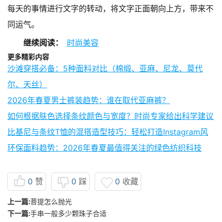
每天的事情进行文字的转动，将文字正面朝向上方，带来不
同运气。
继续阅读：
时尚美容
更多精彩内容
沙滩穿搭必备：5种面料对比（棉缎、亚麻、尼龙、莫代
尔、天丝）
2026年春夏男士裤装趋势：谁在取代亚麻裤？
如何根据肤色选择条纹颜色与宽度？时尚专家给出科学建议
比基尼与条纹T恤的混搭造型技巧：轻松打造Instagram风
环保面料趋势：2026年春夏最值得关注的绿色纺织科技
0
赞
0
踩
0
收藏
上一篇:
菩提怎么抛光
下一篇:
手串一般多少颗珠子合适