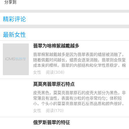
分享到
精彩评论
最新女性
翡翠为啥棉絮越戴越多
翡翠棉絮越戴越多是因为翡翠表面的蜡层被消融了，
随着佩戴时间越长，蜡质会逐渐消融，翡翠则会恢复
成本来的模样。翡翠的内部结构和化学性质稳定，棉
絮越戴越多有可能是翡翠的玉质不好。平时在佩戴翡
女性
阅读(308)
翠时，不要在高温
莫莫亮翡翠原石特点
皮壳黑色，莫莫亮翡翠原石的皮壳大部分为黑色，非
常薄且有油性，表面有沙粒的也非常均匀；体积较
小，个头小的莫莫亮翡翠原石反而品质和颜色很好，
但是产量较少，比较少见；有胶质感，有的表面会有
女性
阅读(170)
开窗，呈胶质感，用
俄罗斯翡翠的特征