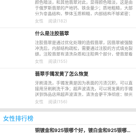
颜色暗淡，和其他翡翠对此，显得颜色暗淡，这是由
于俄罗斯翡翠的产地钙、铁含量少；质地粗糙，大部
分为变晶结构，整体玉质粗糙，内部结构不够紧密；
透明度低，组成中的钠铬辉石含量较低，看起来水分
女性
阅读(182)
差，颜色不够鲜亮
什么是注胶翡翠
注胶翡翠是通过优化处理的造假翡翠，因翡翠被强酸
冲洗后，内部结构疏松，需要通过注胶的方式填充裂
缝。注胶翡翠有清洗杂质和注胶两个部分，使翡翠看
起来更加饱满美丽。注胶翡翠可以从颜色和光泽上鉴
女性
阅读(155)
别，注胶翡翠颜色
翡翠手镯发黄了怎么恢复
牙刷清洗，手镯发黄是因为表面的污渍沉积，可以直
接用牙刷刷洗干净；超声波清洗，可以将发黄的手镯
送到饰品店用超声波清洗，清洗会更干净彻底；抛光
上蜡，将发黄的手镯打磨抛光后，发黄处会消失，再
女性
阅读(156)
把融化的蜡均匀涂
女性排行榜
铜镀金和925银哪个好，镀白金和925银哪个好