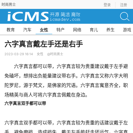
时尚男士
登录
注册
教育
汽车
特产
网络
育儿
养生
游戏
女性
六字真言戴左手还是右手
2023-03-29 16:14
女性
@时尚男士
六字真言都可以带，六字真言较为贵重建议戴于左手避
免磕坏，想排出负能量建议带右手。六字真言又称六字大明
陀罗尼，源于梵文，是佛家的咒语。六字真言寓意齐全，职
场精英与商人可将六字真言佩戴在身边。
六字真言双手都可以带
六字真言双手都可以带，六字真言较为贵重的话建议戴于左
手，避免磨损，造成损失，戴于左手能赶走坏运气。六字真