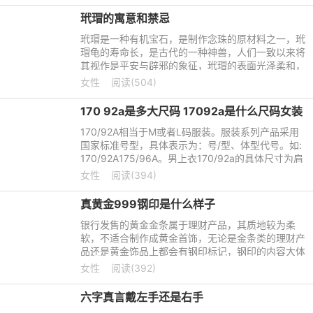
玳瑁的寓意和禁忌
玳瑁是一种有机宝石，是制作念珠的原材料之一，玳
瑁龟的寿命长，是古代的一种神兽，人们一致以来将
其视作是平安与辟邪的象征，玳瑁的表面光泽柔和，
鳞片的内部含有很多的黑褐色斑纹。那么，玳瑁的寓
女性
阅读(504)
意和禁忌有哪些呢
170 92a是多大尺码 17092a是什么尺码女装
170/92A相当于M或者L码服装。服装系列产品采用
国家标准号型，具体表示为：号/型、体型代号。如:
170/92A175/96A。男上衣170/92a的具体尺寸为肩
宽为50厘米，臂长为60厘米。常见服装型号标法：
女性
阅读(394)
S(小)、M(中)、L(大)、XL
真黄金999钢印是什么样子
银行发售的黄金金条属于理财产品，其质地较为柔
软，不适合制作成黄金首饰，无论是金条类的理财产
品还是黄金饰品上都会有钢印标记，钢印的内容大体
可分为两个部分，包含黄金的材质和金属含量。那
女性
阅读(392)
么，真黄金999钢印是什
六字真言戴左手还是右手