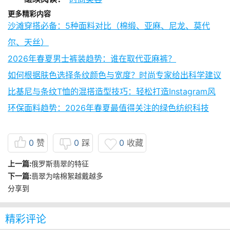
更多精彩内容
沙滩穿搭必备：5种面料对比（棉缎、亚麻、尼龙、莫代
尔、天丝）
2026年春夏男士裤装趋势：谁在取代亚麻裤？
如何根据肤色选择条纹颜色与宽度？时尚专家给出科学建议
比基尼与条纹T恤的混搭造型技巧：轻松打造Instagram风
环保面料趋势：2026年春夏最值得关注的绿色纺织科技
0
赞
0
踩
0
收藏
上一篇:
俄罗斯翡翠的特征
下一篇:
翡翠为啥棉絮越戴越多
分享到
精彩评论