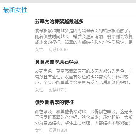
最新女性
翡翠为啥棉絮越戴越多
翡翠棉絮越戴越多是因为翡翠表面的蜡层被消融了，
随着佩戴时间越长，蜡质会逐渐消融，翡翠则会恢复
成本来的模样。翡翠的内部结构和化学性质稳定，棉
絮越戴越多有可能是翡翠的玉质不好。平时在佩戴翡
女性
阅读(309)
翠时，不要在高温
莫莫亮翡翠原石特点
皮壳黑色，莫莫亮翡翠原石的皮壳大部分为黑色，非
常薄且有油性，表面有沙粒的也非常均匀；体积较
小，个头小的莫莫亮翡翠原石反而品质和颜色很好，
但是产量较少，比较少见；有胶质感，有的表面会有
女性
阅读(171)
开窗，呈胶质感，用
俄罗斯翡翠的特征
颜色暗淡，和其他翡翠对此，显得颜色暗淡，这是由
于俄罗斯翡翠的产地钙、铁含量少；质地粗糙，大部
分为变晶结构，整体玉质粗糙，内部结构不够紧密；
透明度低，组成中的钠铬辉石含量较低，看起来水分
女性
阅读(183)
差，颜色不够鲜亮