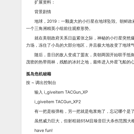
扩展资料：
背景剧情
地球，2019：一颗庞大的小行星在地球坠毁。朝鲜
一个三角洲精英小组前往观察形势。
就在美朝政府关系日益紧张之际，神秘的小行星突然爆
力场，冻住了小岛的大部分地区，并且极大地改变了地球
随后，昔日的敌人变成了盟友，美朝两国开始联手抵
茂密的热带雨林，残酷的冰封之地，最终进入外星飞船的
孤岛危机秘籍
按 ~ 调出控制台
输入 i_giveitem TACGun_XP
i_giveitem TACGun_XP2
有一把是核弹枪，另一把就是电浆炮了，忘记哪个是
虽然威力巨大，但射程就65M且噪音巨大杀伤范围大概
have fun!