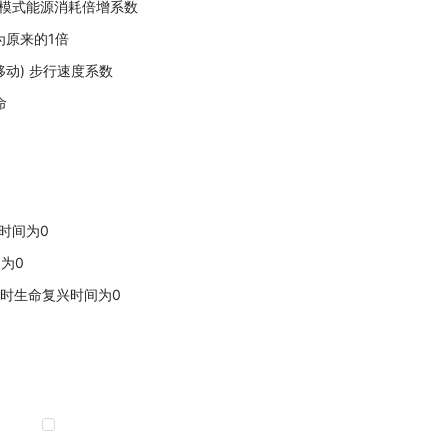
ber) 速度模式能源消耗倍增系数
数，1为原来的1倍
就无法移动) 步行速度系数
命
复兴时间为0
间为0
 0 步行时生命复兴时间为0