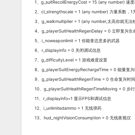
1、g_suitRecoilEnergyCost = 15 (any num
2、cl_strengthscale = 1 (any number) 力量系
3、g_walkmultiplier = 1 (any number,太高你
4、g_playerSuitHealthRegenDelay = 0 立即复兴生
5、i_noweaponlimit = 1 你能拿恣意多的武器
6、r_displayinfo = 0 关闭调试信息
7、g_difficultyLevel = 1 游戏难度设置
8、g_playerSuitEnergyRechargeTime = 0 能量
9、g_playerSuitHealthRegenTime = 0 生命复兴时
10、g_playerSuitHealthRegenTimeMoving =
11、r_displayinfo=1 显示FPS和调试信息
12、i_unlimitedammo = 1 无线弹药
13、hud_nightVisionConsumption = 0 无线夜视仪