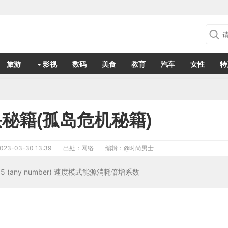
旅游
影视
数码
美食
教育
汽车
女性
特
秘籍(孤岛危机秘籍)
023-03-30 13:39
出处：网络
编辑：
@时尚男士
= 15 (any number) 速度模式能源消耗倍增系数