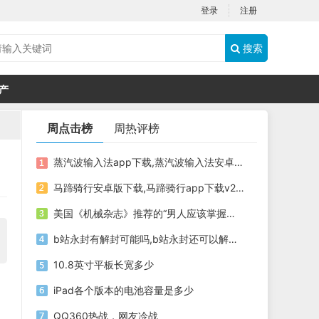
登录
注册
搜索
产
周点击榜
周热评榜
蒸汽波输入法app下载,蒸汽波输入法安卓版下载v1.0
马蹄骑行安卓版下载,马蹄骑行app下载v2.3.0
美国《机械杂志》推荐的“男人应该掌握的100项技能”
b站永封有解封可能吗,b站永封还可以解封吗
10.8英寸平板长宽多少
iPad各个版本的电池容量是多少
QQ360热战，网友冷战