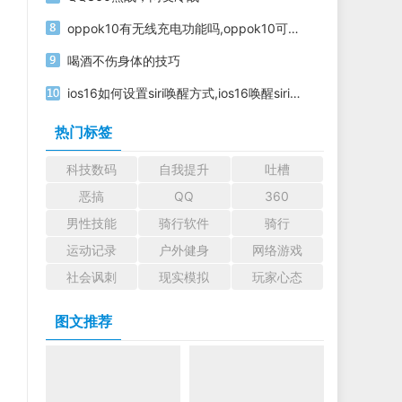
oppok10有无线充电功能吗,oppok10可以无线充电吗
喝酒不伤身体的技巧
ios16如何设置siri唤醒方式,ios16唤醒siri设置方法分享
热门标签
科技数码
自我提升
吐槽
恶搞
QQ
360
男性技能
骑行软件
骑行
运动记录
户外健身
网络游戏
社会讽刺
现实模拟
玩家心态
图文推荐