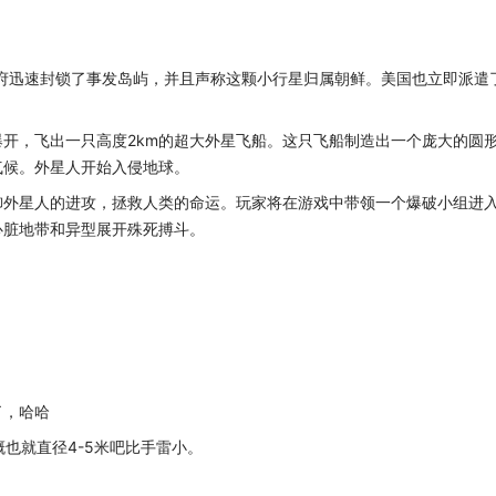
政府迅速封锁了事发岛屿，并且声称这颗小行星归属朝鲜。美国也立即派遣
开，飞出一只高度2km的超大外星飞船。这只飞船制造出一个庞大的圆
气候。外星人开始入侵地球。
御外星人的进攻，拯救人类的命运。玩家将在游戏中带领一个爆破小组进
心脏地带和异型展开殊死搏斗。
了，哈哈
也就直径4-5米吧比手雷小。