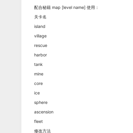
配合秘籍 map [level name] 使用：
关卡名
island
village
rescue
harbor
tank
mine
core
ice
sphere
ascension
fleet
修改方法