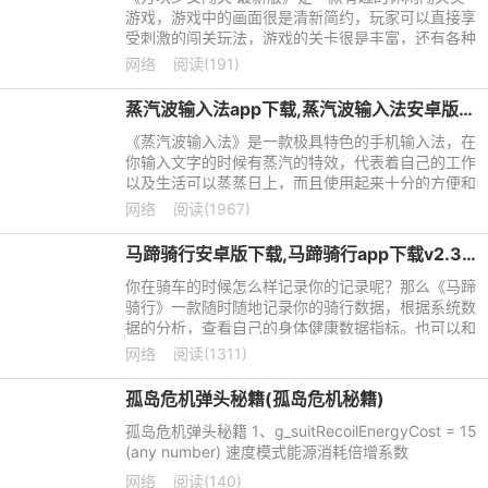
游戏，游戏中的画面很是清新简约，玩家可以直接享
受刺激的闯关玩法，游戏的关卡很是丰富，还有各种
道具记得收集，帮助玩家来闯关，很是考验玩家的操
网络
阅读(191)
作性，越过各种的障
蒸汽波输入法app下载,蒸汽波输入法安卓版下载v1.0
《蒸汽波输入法》是一款极具特色的手机输入法，在
你输入文字的时候有蒸汽的特效，代表着自己的工作
以及生活可以蒸蒸日上，而且使用起来十分的方便和
有特色，还有许许多多的小功能等待着大家的发掘，
网络
阅读(1967)
感兴趣的小伙伴赶
马蹄骑行安卓版下载,马蹄骑行app下载v2.3.0
你在骑车的时候怎么样记录你的记录呢？那么《马蹄
骑行》一款随时随地记录你的骑行数据，根据系统数
据的分析，查看自己的身体健康数据指标。也可以和
好友进行分享你的数据，还可以自己自由的设置训练
网络
阅读(1311)
的时间安排。
孤岛危机弹头秘籍(孤岛危机秘籍)
孤岛危机弹头秘籍 1、g_suitRecoilEnergyCost = 15
(any number) 速度模式能源消耗倍增系数
网络
阅读(140)