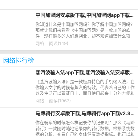
中国加盟网安卓版下载,中国加盟网app下载v3.5.9
你知道什么是中国加盟网吗？你了解中国加盟网吗?
那就让我们来看看《中国加盟网》是一款加盟的软
件，现在很多的人们想创业，却不知道加盟什么项
目？覆盖餐饮加盟、、服装加盟、幼儿加盟等18大
网络
阅读(149)
类行业垂直招商加盟，并提
网络排行榜
蒸汽波输入法app下载,蒸汽波输入法安卓版下载v1.0
《蒸汽波输入法》是一款极具特色的手机输入法，在
你输入文字的时候有蒸汽的特效，代表着自己的工作
以及生活可以蒸蒸日上，而且使用起来十分的方便和
有特色，还有许许多多的小功能等待着大家的发掘，
网络
阅读(1967)
感兴趣的小伙伴赶
马蹄骑行安卓版下载,马蹄骑行app下载v2.3.0
你在骑车的时候怎么样记录你的记录呢？那么《马蹄
骑行》一款随时随地记录你的骑行数据，根据系统数
据的分析，查看自己的身体健康数据指标。也可以和