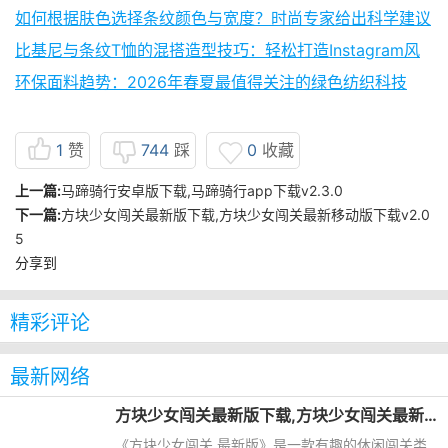
如何根据肤色选择条纹颜色与宽度？时尚专家给出科学建议
比基尼与条纹T恤的混搭造型技巧：轻松打造Instagram风
环保面料趋势：2026年春夏最值得关注的绿色纺织科技
1
赞
744
踩
0
收藏
上一篇:
马蹄骑行安卓版下载,马蹄骑行app下载v2.3.0
下一篇:
方块少女闯关最新版下载,方块少女闯关最新移动版下载v2.0
5
分享到
精彩评论
最新网络
方块少女闯关最新版下载,方块少女闯关最新移动版下载v2.05
《方块少女闯关 最新版》是一款有趣的休闲闯关类