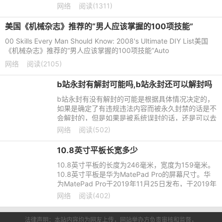
好友进行分享你的数据，还可以自己自由的设置训练
网络
阅读(1311)
的时间安排。
美国《机械杂志》推荐的“男人应该掌握的100项技能”
00 Skills Every Man Should Know: 2008's Ultimate DIY List美国
《机械杂志》推荐的“男人应该掌握的100项技能”Auto
网络
阅读(2105)
b站永封有解封可能吗,b站永封还可以解封吗
b站永封有没有解封的可能是根据具体情况决定的，
如果是确定了有违规违法内容而被永久封禁的话是不
会解封的，但是如果是被系统误封的话，还是可以去
联系B站的客服进行解除的。
网络
阅读(502)
10.8英寸平板长宽多少
10.8英寸平板的长度为246毫米，宽度为159毫米。
10.8英寸平板是华为MatePad Pro的屏幕尺寸。华
为MatePad Pro于2019年11月25日发布，于2019年
12月12日开售。
网络
阅读(402)
法律声明：本站内容均为网友上传，网站举办方负责审核和监督，