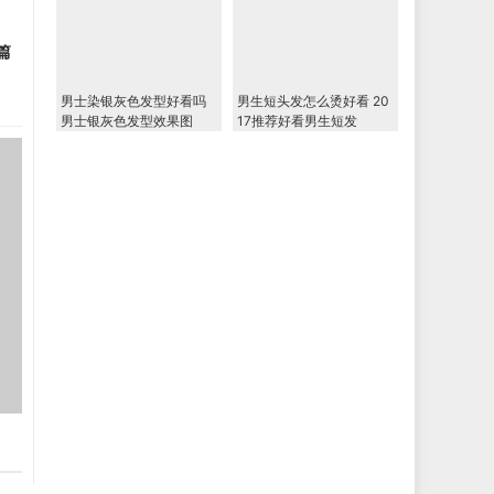
篇
男士染银灰色发型好看吗
男生短头发怎么烫好看 20
男士银灰色发型效果图
17推荐好看男生短发