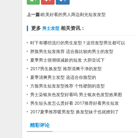
上一篇:
欧美好看的男人两边剃光短发发型
更多
相关资讯：
男士发型
时下有哪些流行的男生发型？这些发型男生都可以
尝试一下
胖脸男生短发推荐 适合脸比较肉男士的发型
夏季男士很潮很减龄的短发 大胆尝试下
2017男生换发型 推荐清爽干净的发型
夏季清爽男士发型 选适合你脸型的
方脸男生短发发型推荐 个性硬朗的造型
男士染银灰色发型好看吗 男士银灰色发型效果图
男生短头发怎么烫好看 2017推荐好看男生短发
2017夏季推荐暖男发型 换发型妹子也就撩到了
精彩评论