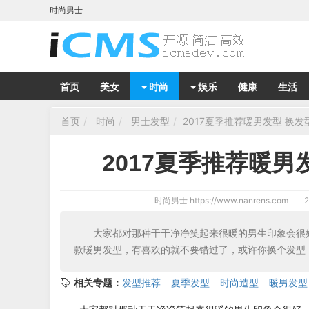
时尚男士
首页
美女
时尚
娱乐
健康
生活
首页
时尚
男士发型
2017夏季推荐暖男发型 换
2017夏季推荐暖
时尚男士
https://www.nanrens.com
2
大家都对那种干干净净笑起来很暖的男生印象会很
款暖男发型，有喜欢的就不要错过了，或许你换个发型
相关专题：
发型推荐
夏季发型
时尚造型
暖男发型