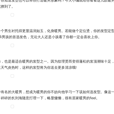
，你知道发型也可以帮你打造暖男形象吗？今天小编就给你看看这几款暖
就撩到了。
一个男生衬托得更显温润如玉，化身暖男。若能做个定位烫，你的发型定
乖男孩的首选发色，无论大人还是小孩看了你都一定会喜欢上你。
力，也是最适合暖男的发型之一。因为纹理烫而变得蓬松的发顶潮味十足
天气炎热时，这样的发型将为你送去更多清凉哦!
中有名的大暖男，想成为暖男的你不妨向他学习一下该如何选发型。像这
碎碎的长刘海随意打理一下，略显慵懒，很有居家暖男的feel。