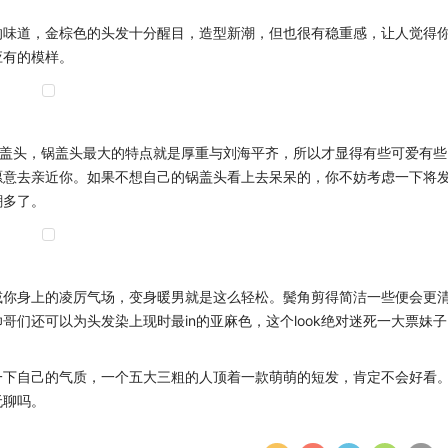
的味道，金棕色的头发十分醒目，造型新潮，但也很有稳重感，让人觉得
应有的模样。
锅盖头，锅盖头最大的特点就是厚重与刘海平齐，所以才显得有些可爱有些
愿意去亲近你。如果不想自己的锅盖头看上去呆呆的，你不妨考虑一下将
潮多了。
减你身上的凌厉气场，变身暖男就是这么轻松。鬓角剪得简洁一些便会更
们还可以为头发染上现时最in的亚麻色，这个look绝对迷死一大票妹子
一下自己的气质，一个五大三粗的人顶着一款萌萌的短发，肯定不会好看
无聊吗。