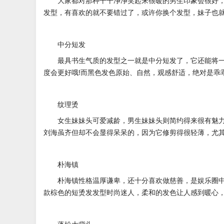
大家都对那种干干净净笑起来很暖的男生印象会很好
发型，有喜欢的就不要错过了，或许你换个发型，妹子也
中分短发
最具书生气质的发型之一就是中分短发了，它还能将
度会更好哦!而黑色发色原始、自然，观感舒适，绝对是乖
纹理烫
女生妹妹头可爱减龄，男生妹妹头则简约得来很有魅
刘海虽齐但却不会显得呆呆的，因为它修剪得很轻薄，尤其
朴海镇
朴海镇性格温厚谦卑，还十分喜欢做慈善，是娱乐圈
款棕色的短烫发发型时尚迷人，柔和的发色让人感到暖心，