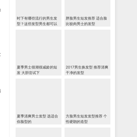
你
时下有哪些流行的男生发
胖脸男生短发推荐 适合脸
型？这些发型男生都可以
比较肉男士的发型
尝试一下
发
夏季男士很潮很减龄的短
2017男生换发型 推荐清爽
发 大胆尝试下
干净的发型
清
。
夏季清爽男士发型 选适合
方脸男生短发发型推荐 个
你脸型的
性硬朗的造型