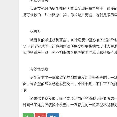
蓬松大背头
大走英伦风的男生蓬松大背头发型诠释了绅士、儒雅
是可信赖的，加上微微一笑，你的魅力更盛，这就是暖男
锅盖头
就目前的潮流趋势而言，10个暖男中至少有7个选择
萌，剪了它就等于让你的硬汉形象变得更接地气，让人更
顶烫得蓬松一些，将齐刘海修剪得更有零碎感，这样就会
齐刘海短发
男生在剪了一款超短的齐刘海短发后无疑会更萌，一
爽，你发型的线条感也会更突出，个性十足。不甘平凡的帅哥
哦!
如果你要换发型，除了要适合自己的脸型，还要考虑
时间长了还是应该换个发型，一直都是同一款发型不是很
1
0
0