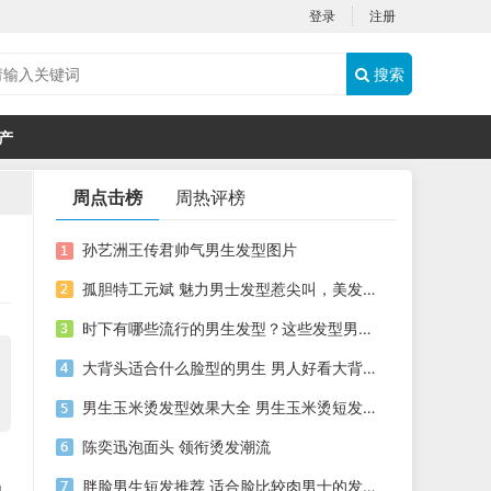
登录
注册
搜索
产
周点击榜
周热评榜
孙艺洲王传君帅气男生发型图片
孤胆特工元斌 魅力男士发型惹尖叫，美发推荐明星发型
时下有哪些流行的男生发型？这些发型男生都可以尝试一下
大背头适合什么脸型的男生 男人好看大背头大全
男生玉米烫发型效果大全 男生玉米烫短发图片
陈奕迅泡面头 领衔烫发潮流
胖脸男生短发推荐 适合脸比较肉男士的发型