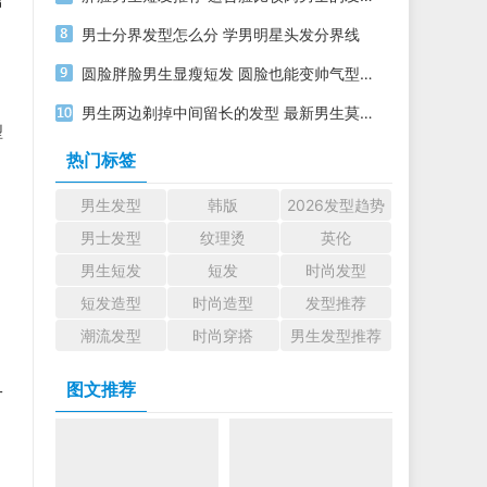
男
男士分界发型怎么分 学男明星头发分界线
圆脸胖脸男生显瘦短发 圆脸也能变帅气型男的发型
男生两边剃掉中间留长的发型 最新男生莫西干进阶发型
型
热门标签
男生发型
韩版
2026发型趋势
男士发型
纹理烫
英伦
，
男生短发
短发
时尚发型
短发造型
时尚造型
发型推荐
潮流发型
时尚穿搭
男生发型推荐
图文推荐
一