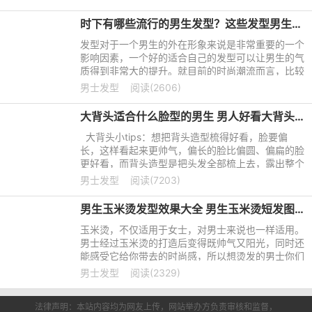
成熟稳重的男人味，让粉丝们只有尖叫的份了！
时下有哪些流行的男生发型？这些发型男生都可以尝试一下
发型对于一个男生的外在形象来说是非常重要的一个
影响因素，一个好的适合自己的发型可以让男生的气
质得到非常大的提升。就目前的时尚潮流而言，比较
流行一点的男生发型主要有以下几个。
男士发型
阅读(2606)
大背头适合什么脸型的男生 男人好看大背头大全
大背头小tips：想把背头造型梳得好看，脸要偏
长，这样看起来更帅气，偏长的脸比偏圆、偏扁的脸
更好看，而背头造型是把头发全部梳上去，露出整个
脸，所以如果你的脸太圆或太扁，梳了背头造型会把
男士发型
阅读(7203)
脸显得更圆更扁，还不如梳飞机头。
男生玉米烫发型效果大全 男生玉米烫短发图片
玉米烫，不仅适用于女士，对男士来说也一样适用。
男士经过玉米烫的打造后变得既帅气又阳光，同时还
能感受它给你带去的时尚感，所以想烫发的男士你们
可以去做个玉米烫，绝对让你帅的不要不要。不信，
男士发型
阅读(2329)
看看男士玉米烫的效果图便知道了。
法律声明：本站内容均为网友上传，网站举办方负责审核和监督，