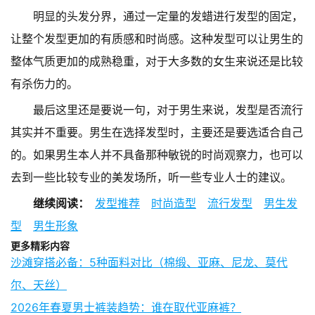
明显的头发分界，通过一定量的发蜡进行发型的固定，
让整个发型更加的有质感和时尚感。这种发型可以让男生的
整体气质更加的成熟稳重，对于大多数的女生来说还是比较
有杀伤力的。
最后这里还是要说一句，对于男生来说，发型是否流行
其实并不重要。男生在选择发型时，主要还是要选适合自己
的。如果男生本人并不具备那种敏锐的时尚观察力，也可以
去到一些比较专业的美发场所，听一些专业人士的建议。
继续阅读：
发型推荐
时尚造型
流行发型
男生发
型
男生形象
更多精彩内容
沙滩穿搭必备：5种面料对比（棉缎、亚麻、尼龙、莫代
尔、天丝）
2026年春夏男士裤装趋势：谁在取代亚麻裤？