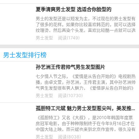
可以试试了，给自己的帅气加加分。
夏季清爽男士发型 选适合你脸型的
男士的发型还是以短发为主，不过现在的男士发型有
了很多的花样。如果你比较喜欢韩范的，就可以选择
纹理烫，然后再染个头发。喜欢比较酷一点就可以选
择平头，或者飞机头。发型可以修饰你的脸型，所以
男士发型
阅读(1749)
我们还是要根据自己的脸型来选择发型。
男士发型排行榜
孙艺洲王传君帅气男生发型图片
七夕情人节之际，《爱情是从告白开始的》电视剧热
播，由卓文萱，孙艺洲，王传君主演，其中孙艺洲帅
气男生发型很有男人魅力，《爱情是从告白开始的》
该剧讲述了大学校园中四个年轻人友情的建立、爱情
男士发型
阅读(10730)
的萌芽的故事。看
孤胆特工元斌 魅力男士发型惹尖叫，美发推荐明星发型
《孤胆特工》又名《大叔》，是2010年韩国年度票
房冠军电影，由于种种限制终于在今年9月16日才在
中国大陆上映。而元斌也来到北京作宣传，很久没有
在中国粉丝面前出现的元斌，魅力的男士发型呈现他
男士发型
阅读(8038)