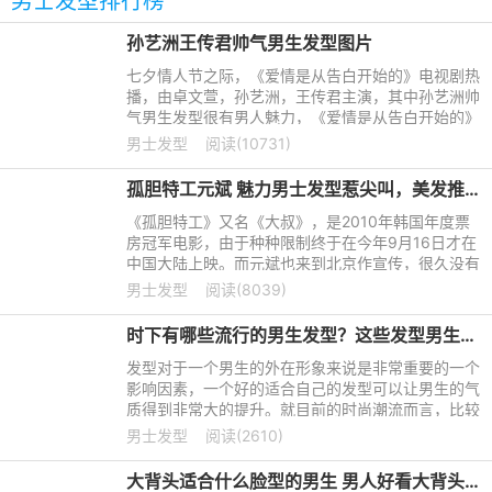
男士发型排行榜
孙艺洲王传君帅气男生发型图片
七夕情人节之际，《爱情是从告白开始的》电视剧热
播，由卓文萱，孙艺洲，王传君主演，其中孙艺洲帅
气男生发型很有男人魅力，《爱情是从告白开始的》
该剧讲述了大学校园中四个年轻人友情的建立、爱情
男士发型
阅读(10731)
的萌芽的故事。看
孤胆特工元斌 魅力男士发型惹尖叫，美发推荐明星发型
《孤胆特工》又名《大叔》，是2010年韩国年度票
房冠军电影，由于种种限制终于在今年9月16日才在
中国大陆上映。而元斌也来到北京作宣传，很久没有
在中国粉丝面前出现的元斌，魅力的男士发型呈现他
男士发型
阅读(8039)
成熟稳重的男人味，让粉丝们只有尖叫的份了！
时下有哪些流行的男生发型？这些发型男生都可以尝试一下
发型对于一个男生的外在形象来说是非常重要的一个
影响因素，一个好的适合自己的发型可以让男生的气
质得到非常大的提升。就目前的时尚潮流而言，比较
流行一点的男生发型主要有以下几个。
男士发型
阅读(2610)
大背头适合什么脸型的男生 男人好看大背头大全