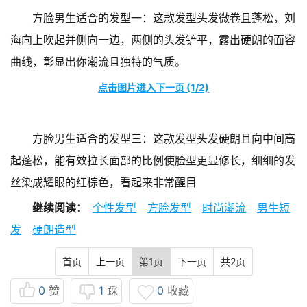
方脸男生适合的发型一：这款发型头发微卷且蓬松，刘
海向上吹起并侧向一边，两侧的头发铲平，露出硬朗的面容
曲线，彰显出你潮流且独特的气质。
点击图片进入下一页 (1/2)
方脸男生适合的发型三：这款发型头发硬朗且向中间高
起蓬松，能有效拉长面部的比例使脸型更显修长，细细的发
丝染成耀眼的红棕色，看起来非常醒目
继续阅读：
个性发型
方脸发型
时尚潮流
男生短
发
硬朗造型
首页
上一页
第1页
下一页
共2页
0
赞
1
踩
0
收藏