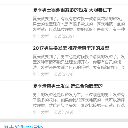
夏季男士很潮很减龄的短发 大胆尝试下
夏天就要到了，有没有想过换一款清爽减龄的短发，
男士的发型现在也是有很多款式的，喜欢韩范一点的
发型就可以选择纹理烫，烫的弧度不是很大，有一种
含蓄的时尚感。这个夏天，一起潮起来吧。
男士发型
阅读(2269)
2017男生换发型 推荐清爽干净的发型
夏天就要到了，男生也是时候换个清爽的发型了。发
型这种事情不能只让理发师开心，你要有自己的想
法。发型还是要适合自己的脸型，要有修饰作用。今
天小编就推荐几种比较清爽干净的发型，有喜欢的就
男士发型
阅读(3774)
可以试试了，给自己的帅气加加分。
夏季清爽男士发型 选适合你脸型的
男士的发型还是以短发为主，不过现在的男士发型有
了很多的花样。如果你比较喜欢韩范的，就可以选择
纹理烫，然后再染个头发。喜欢比较酷一点就可以选
择平头，或者飞机头。发型可以修饰你的脸型，所以
男士发型
阅读(1749)
我们还是要根据自己的脸型来选择发型。