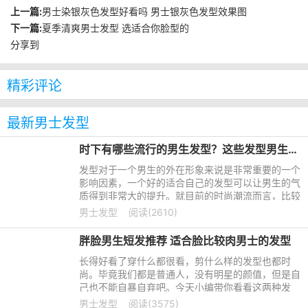
上一篇:
男士染银灰色发型好看吗 男士银灰色发型效果图
下一篇:
夏季清爽男士发型 选适合你脸型的
分享到
精彩评论
最新男士发型
时下有哪些流行的男生发型？这些发型男生都可以尝试一下
发型对于一个男生的外在形象来说是非常重要的一个
影响因素，一个好的适合自己的发型可以让男生的气
质得到非常大的提升。就目前的时尚潮流而言，比较
流行一点的男生发型主要有以下几个。
男士发型
阅读(2610)
胖脸男生短发推荐 适合脸比较肉男士的发型
长得好看了穿什么都很看，剪什么样的发型也都时
尚。毕竟我们都是普通人，没有明星的颜值，但是自
己也不能自暴自弃吧。今天小编带你看看这两种发
型，适合脸比较肉一点的男士，看看你喜不喜欢。
男士发型
阅读(3575)