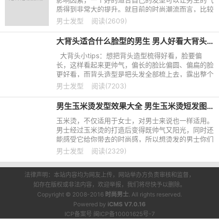
质得到非常大的提升。就目前的时尚潮流而言，比较
流行一点的男生发型主要有以下几个。
男士发型
阅读(2609)
大背头适合什么脸型的男生 男人好看大背头大全
大背头小tips：想把背头造型梳得好看，脸要偏
长，这样看起来更帅气，偏长的脸比偏圆、偏扁的脸
更好看，而背头造型是把头发全部梳上去，露出整个
脸，所以如果你的脸太圆或太扁，梳了背头造型会把
男士发型
阅读(7203)
脸显得更圆更扁，还不如梳飞机头。
男生玉米烫发型效果大全 男生玉米烫短发图片
玉米烫，不仅适用于女士，对男士来说也一样适用。
男士经过玉米烫的打造后变得既帅气又阳光，同时还
能感受它给你带去的时尚感，所以想烫发的男士你们
可以去做个玉米烫，绝对让你帅的不要不要。不信，
男士发型
阅读(2329)
看看男士玉米烫的效果图便知道了。
法律声明：本站内容均为网友上传，网站举办方负责审核和监督，
如存在版权或非法内容，欢迎举报，我们将尽快予以删除。
Copyright © 2008-2016
时尚男士
. All rights reserved.
Powered by
iCMS V7.0.16
ICP备案号 闽ICP备10001625号-7