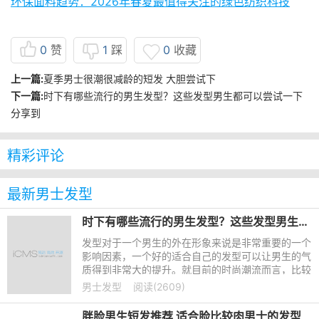
环保面料趋势：2026年春夏最值得关注的绿色纺织科技
0
赞
1
踩
0
收藏
上一篇:
夏季男士很潮很减龄的短发 大胆尝试下
下一篇:
时下有哪些流行的男生发型？这些发型男生都可以尝试一下
分享到
精彩评论
最新男士发型
时下有哪些流行的男生发型？这些发型男生都可以尝试一下
发型对于一个男生的外在形象来说是非常重要的一个
影响因素，一个好的适合自己的发型可以让男生的气
质得到非常大的提升。就目前的时尚潮流而言，比较
流行一点的男生发型主要有以下几个。
男士发型
阅读(2609)
胖脸男生短发推荐 适合脸比较肉男士的发型