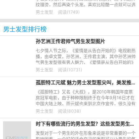
纹理烫，然后再染个头发。喜欢比较酷一点就可以选
择平头，或者飞机头。发型可以修饰你的脸型，所以
男士发型
阅读(1749)
我们还是要根据自己的脸型来选择发型。
男士发型排行榜
孙艺洲王传君帅气男生发型图片
七夕情人节之际，《爱情是从告白开始的》电视剧热
播，由卓文萱，孙艺洲，王传君主演，其中孙艺洲帅
气男生发型很有男人魅力，《爱情是从告白开始的》
该剧讲述了大学校园中四个年轻人友情的建立、爱情
男士发型
阅读(10731)
的萌芽的故事。看
孤胆特工元斌 魅力男士发型惹尖叫，美发推荐明星发型
《孤胆特工》又名《大叔》，是2010年韩国年度票
房冠军电影，由于种种限制终于在今年9月16日才在
中国大陆上映。而元斌也来到北京作宣传，很久没有
在中国粉丝面前出现的元斌，魅力的男士发型呈现他
男士发型
阅读(8038)
成熟稳重的男人味，让粉丝们只有尖叫的份了！
时下有哪些流行的男生发型？这些发型男生都可以尝试一下
发型对于一个男生的外在形象来说是非常重要的一个
影响因素，一个好的适合自己的发型可以让男生的气