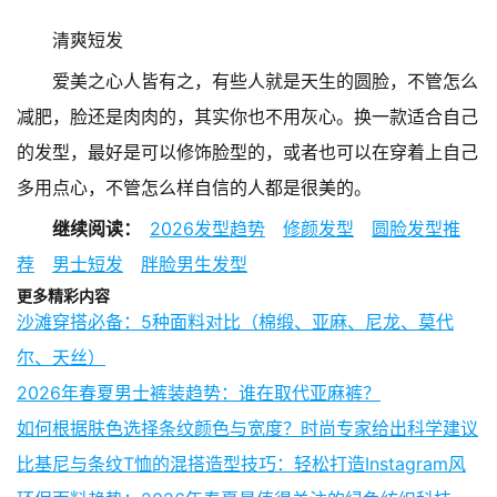
清爽短发
爱美之心人皆有之，有些人就是天生的圆脸，不管怎么
减肥，脸还是肉肉的，其实你也不用灰心。换一款适合自己
的发型，最好是可以修饰脸型的，或者也可以在穿着上自己
多用点心，不管怎么样自信的人都是很美的。
继续阅读：
2026发型趋势
修颜发型
圆脸发型推
荐
男士短发
胖脸男生发型
更多精彩内容
沙滩穿搭必备：5种面料对比（棉缎、亚麻、尼龙、莫代
尔、天丝）
2026年春夏男士裤装趋势：谁在取代亚麻裤？
如何根据肤色选择条纹颜色与宽度？时尚专家给出科学建议
比基尼与条纹T恤的混搭造型技巧：轻松打造Instagram风