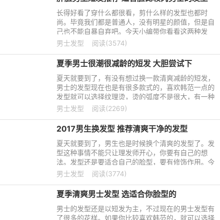
长得好看了穿什么都很看，剪什么样的发型也都时
尚。毕竟我们都是普通人，没有明星的颜值，但是自
己也不能自暴自弃吧。今天小编带你看看这两种发
型，适合脸比较肉一点的男士，看看你喜不喜欢。
男士发型
阅读(3574)
夏季男士很潮很减龄的短发 大胆尝试下
夏天就要到了，有没有想过换一款清爽减龄的短发，
男士的发型现在也是有很多款式的，喜欢韩范一点的
发型就可以选择纹理烫，烫的弧度不是很大，有一种
含蓄的时尚感。这个夏天，一起潮起来吧。
男士发型
阅读(2269)
2017男生换发型 推荐清爽干净的发型
夏天就要到了，男生也是时候换个清爽的发型了。发
型这种事情不能只让理发师开心，你要有自己的想
法。发型还是要适合自己的脸型，要有修饰作用。今
天小编就推荐几种比较清爽干净的发型，有喜欢的就
男士发型
阅读(3774)
可以试试了，给自己的帅气加加分。
夏季清爽男士发型 选适合你脸型的
男士的发型还是以短发为主，不过现在的男士发型有
了很多的花样。如果你比较喜欢韩范的，就可以选择