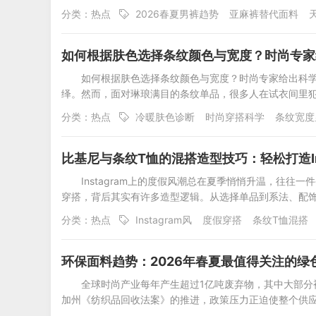
分类：
热点
2026春夏男裤趋势
亚麻裤替代面料
如何根据肤色选择条纹颜色与宽度？时尚专家
如何根据肤色选择条纹颜色与宽度？时尚专家给出科学
绎。然而，面对琳琅满目的条纹单品，很多人在试衣间里
分类：
热点
冷暖肤色诊断
时尚穿搭科学
条纹宽度
比基尼与条纹T恤的混搭造型技巧：轻松打造Ins
Instagram上的度假风潮总在夏季悄悄升温，往
穿搭，背后其实有许多造型逻辑。从选择单品到系法、配
分类：
热点
Instagram风
度假穿搭
条纹T恤混搭
环保面料趋势：2026年春夏最值得关注的绿
全球时尚产业每年产生超过1亿吨废弃物，其中大部
加州《纺织品回收法案》的推进，政策压力正迫使整个供