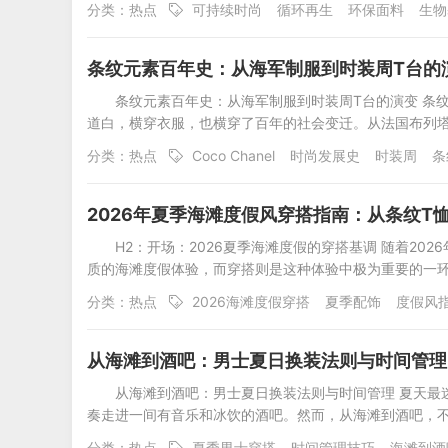
分类：
热点
可持续时尚
循环再生
环保面料
生物
条纹元素百年史：从海军制服到时装周T台的
条纹元素百年史：从海军制服到时装周T台的演变 条
道白，横穿衣服，也横穿了百年的社会变迁。从法国布列
分类：
热点
Coco Chanel
时尚发展史
时装周
条
2026年夏季海滩度假风穿搭指南：从条纹T
H2：开场：2026夏季海滩度假的穿搭基调 随着2
质的海滩度假体验，而穿搭则是这种体验中极为重要的一环
分类：
热点
2026海滩度假穿搭
夏季配饰
度假风
从海滩到酒吧：男士夏日换装法则与时间管理
从海滩到酒吧：男士夏日换装法则与时间管理 夏天最
奏走进一间有音乐和冰饮的酒吧。然而，从海滩到酒吧，
分类：
热点
夏季男士穿搭
时间管理技巧
海滩到酒