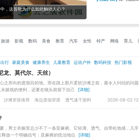
影中，这首歌为什么如此触动人心？
旅游
影视
数码
美食
教育
汽车
女性
特产
网络
育儿
游出行
家庭美食
健康养生
儿童教育
运动户外
数码科技
热门影视
士发型
男装
T恤
衬衫
尼龙、莫代尔、天丝）
们心之所向的度假目的地。而在踏上那片柔软沙滩之前，最令人纠结的问题
入水嬉戏的便利，还要在镜头前留下自己
[详细]
沙滩穿搭推荐
海边度假穿搭
透气速干面料
2026-08-02 12
？
年春夏，男士衣橱里总少不了一条亚麻裤。它轻薄、透气、自带松弛感，几乎
正在释放一个明确信号：亚麻裤的统治地位
[详细]