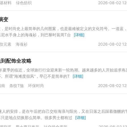
基材料
绿色纺织
2026-08-02 12
演变
纹，是时尚史上最简单的几何图案，也是最难被定义的文化符号。一道蓝
塔尼水手身上的海魂衫，到巴黎时装周T台
[详细]
纹元素
海魂衫
2026-08-02 12
恤到配饰全攻略
026年夏季的临近，全球旅行行业迎来新一轮热潮。越来越多的人开始追求有
。所谓“海滩度假风”，早已不是简单的T
[详细]
指南
条纹T恤
环保时尚
2026-08-02 12
迷人的安排，是在午后把自己交给海浪与阳光，又在日落之后踩着微醺的
不只是地点切换那么简单。很多男士都有过
[详细]
吧穿搭
男士夏日换装
社交场合着装
2026-08-02 12