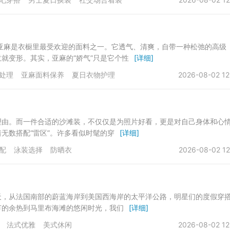
亚麻是衣橱里最受欢迎的面料之一。它透气、清爽，自带一种松弛的高级
就变形。其实，亚麻的“娇气”只是它个性
[详细]
处理
亚麻面料保养
夏日衣物护理
2026-08-02 12
理由。而一件合适的沙滩装，不仅仅是为照片好看，更是对自己身体和心
无数搭配“雷区”。许多看似时髦的穿
[详细]
配
泳装选择
防晒衣
2026-08-02 12
天，从法国南部的蔚蓝海岸到美国西海岸的太平洋公路，明星们的度假穿
节的余热到马里布海滩的悠闲时光，我们
[详细]
法式优雅
美式休闲
2026-08-02 12