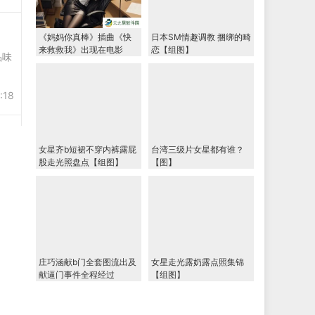
《妈妈你真棒》插曲《快
日本SM情趣调教 捆绑的畸
来救救我》出现在电影
恋【组图】
品味
中，这首歌为什么如此触
动人心？
:18
女星齐b短裙不穿内裤露屁
台湾三级片女星都有谁？
股走光照盘点【组图】
【图】
庄巧涵献b门全套图流出及
女星走光露奶露点照集锦
献逼门事件全程经过
【组图】