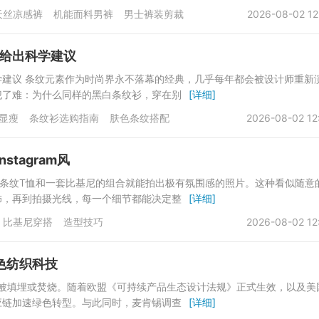
天丝凉感裤
机能面料男裤
男士裤装剪裁
2026-08-02 12
给出科学建议
建议 条纹元素作为时尚界永不落幕的经典，几乎每年都会被设计师重新
犯了难：为什么同样的黑白条纹衫，穿在别
[详细]
显瘦
条纹衫选购指南
肤色条纹搭配
2026-08-02 12
tagram风
往一件条纹T恤和一套比基尼的组合就能拍出极有氛围感的照片。这种看似随意
饰，再到拍摄光线，每一个细节都能决定整
[详细]
比基尼穿搭
造型技巧
2026-08-02 12
色纺织科技
分被填埋或焚烧。随着欧盟《可持续产品生态设计法规》正式生效，以及美
应链加速绿色转型。与此同时，麦肯锡调查
[详细]