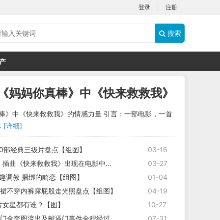
登录
注册
搜索
产
年《妈妈你真棒》中《快来救救我》
的情感力量
真棒》中《快来救救我》的情感力量 引言：一部电影，一首
.
[详细]
10部经典三级片盘点【组图】
03-16
插曲《快来救救我》出现在电影中...
03-27
情趣调教 捆绑的畸恋【组图】
01-04
短裙不穿内裤露屁股走光照盘点【组图】
04-19
片女星都有谁？【图】
10-27
b门全套图流出及献逼门事件全程经过
07-31