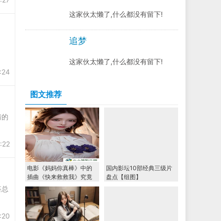
这家伙太懒了,什么都没有留下!
追梦
这家伙太懒了,什么都没有留下!
:24
图文推荐
情的
:22
电影《妈妈你真棒》中的
国内影坛10部经典三级片
插曲《快来救救我》究竟
盘点【组图】
有何特别之处？
搭总
:20