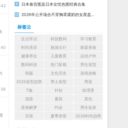
日本春宫图及日本女忧色图经典合集
:42
2026年公开场合不穿胸罩露奶的女星盘点【组图】
标签云
演
生活常识
科技数码
学习教育
:40
时尚美容
旅游出行
家庭美食
健康养生
儿童教育
运动户外
数码科技
热门影视
男生发型
韩版
文化历史
游戏攻略
的
2026发型趋势
男士发型
男装
:38
T恤
衬衫
纹理烫
混搭
夏装
英伦
星座解梦
约会
男生短发
国
百搭
夏季穿搭
2026时尚趋势