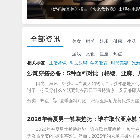
《妈妈你真棒》插曲《快来救救我》出现在电
全部资讯
美女
时尚
娱乐
健康
生活
游戏
文化
星座
热点
相关标签：
生活常识
科技数码
学习教育
时尚美容
旅
男生发型
韩版
文化历史
游戏攻略
2026发型趋势
男
沙滩穿搭必备：5种面料对比（棉缎、亚麻、
阳光、海风、细沙……当夏天如约而至，沙滩总是人
过于：今天穿什么？既要能在烈日下保持清凉，又要兼顾
分类：
热点
夏季面料对比
棉缎亚麻尼龙莫代尔天丝
2026年春夏男士裤装趋势：谁在取代亚麻裤
2026年春夏男士裤装趋势：谁在取代亚麻裤？ 每
为炎热季节的“标准答案”。然而，2026年的秀场与街头