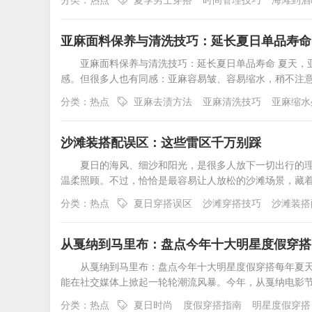
亚麻面料保养与清洗技巧：延长夏日单品寿命
亚麻面料保养与清洗技巧：延长夏日单品寿命 夏天，
感。但很多人也有同感：亚麻容易皱、容易缩水，稍不注意
分类：
热点
亚麻去渍方法
亚麻清洗技巧
亚麻缩水
沙滩装搭配误区：这些雷区千万别踩
夏日的海风、细沙和阳光，是很多人放下一切出行的
温柔照顾。不过，恰恰是最容易让人放松的沙滩场景，藏着
分类：
热点
夏日穿搭误区
沙滩穿搭技巧
沙滩装搭
从戛纳到马里布：盘点今年十大明星度假穿搭
从戛纳到马里布：盘点今年十大明星度假穿搭每年夏
能在社交媒体上掀起一轮轮潮流风暴。今年，从戛纳电影
分类：
热点
夏日时尚
度假穿搭指南
明星度假穿搭