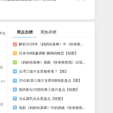
周点击榜
周热评榜
养生
解析2026年《妈妈你真棒》中《快来救救我》的情感力量
日本SM情趣调教 捆绑的畸恋【组图】
《妈妈你真棒》插曲《快来救救我》出现在电影中，这首歌为什么如此触动人心？
莫
台湾三级片女星都有谁？【图】
25位欧美三级片女星R级电影盘点【图】
:44
国内影坛10部经典三级片盘点【组图】
当众露乳头女星盘点【组图】
成
电影《妈妈你真棒》中的插曲《快来救救我》究竟有何特别之处？