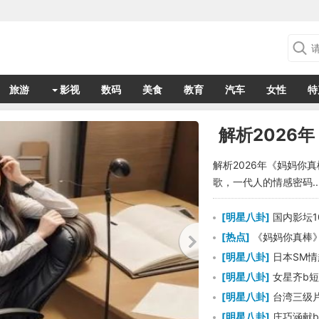
旅游
影视
数码
美食
教育
汽车
女性
特
解析2026
解析2026年《妈妈你
歌，一代人的情感密码..
[
明星八卦
]
国内影坛
[
热点
]
《妈妈你真棒》
[
明星八卦
]
日本SM
[
明星八卦
]
女星齐b
[
明星八卦
]
台湾三级
[
明星八卦
]
庄巧涵献